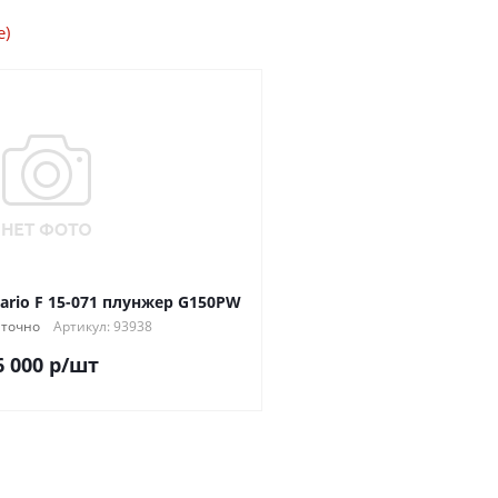
е)
rio F 15-071 плунжер G150PW
аточно
Артикул: 93938
6 000
р
/шт