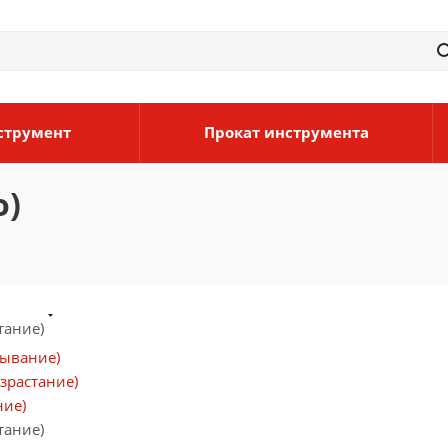
струмент
Прокат инструмента
o)
тание)
бывание)
зрастание)
ние)
тание)