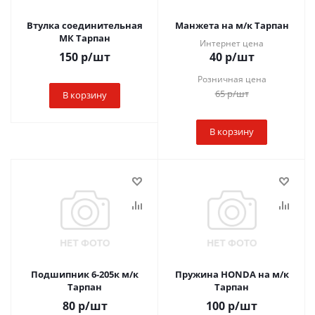
Втулка соединительная
Манжета на м/к Тарпан
МК Тарпан
Интернет цена
150
р
/шт
40
р
/шт
Розничная цена
65
р
/шт
В корзину
В корзину
Подшипник 6-205к м/к
Пружина HONDA на м/к
Тарпан
Тарпан
80
р
/шт
100
р
/шт