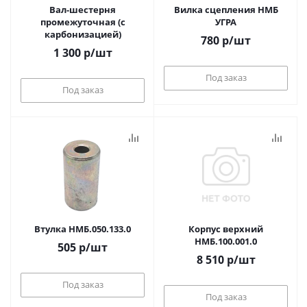
Вал-шестерня
Вилка сцепления НМБ
промежуточная (с
УГРА
карбонизацией)
780
р
/шт
1 300
р
/шт
Под заказ
Под заказ
Втулка НМБ.050.133.0
Корпус верхний
НМБ.100.001.0
505
р
/шт
8 510
р
/шт
Под заказ
Под заказ