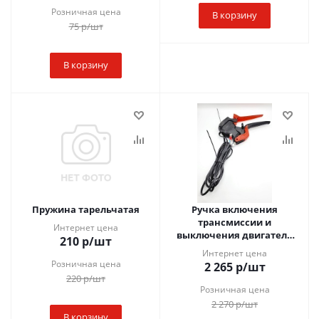
Розничная цена
В корзину
75
р
/шт
В корзину
Пружина тарельчатая
Ручка включения
трансмиссии и
Интернет цена
выключения двигателя
210
р
/шт
РУМ.002.000.000
Интернет цена
Розничная цена
2 265
р
/шт
220
р
/шт
Розничная цена
2 270
р
/шт
В корзину