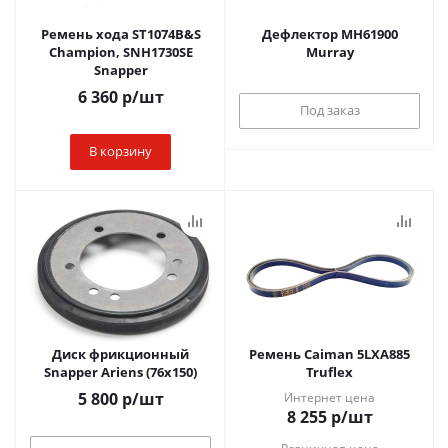
Ремень хода ST1074B&S
Дефлектор MH61900
Champion, SNH1730SE
Murray
Snapper
6 360
р
/шт
Под заказ
В корзину
Диск фрикционный
Ремень Caiman 5LXA885
Snapper Ariens (76х150)
Truflex
5 800
р
/шт
Интернет цена
8 255
р
/шт