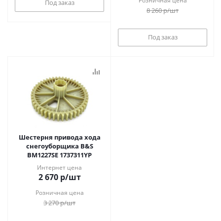
Розничная цена
Под заказ
8 260
р
/шт
Под заказ
Шестерня привода хода
снегоуборщика B&S
BM1227SE 1737311YP
Интернет цена
2 670
р
/шт
Розничная цена
3 270
р
/шт