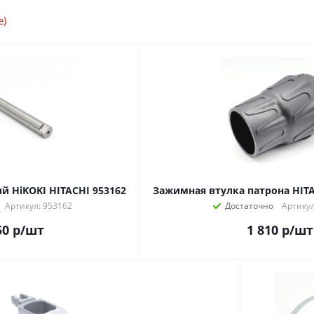
е)
й HiKOKI HITACHI 953162
Зажимная втулка патрона HIT
Артикул: 953162
Достаточно
Артикул
50
р
/шт
1 810
р
/шт