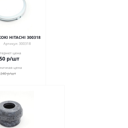
OKI HITACHI 300318
Артикул: 300318
тернет цена
50
р
/шт
ничная цена
240
р
/шт