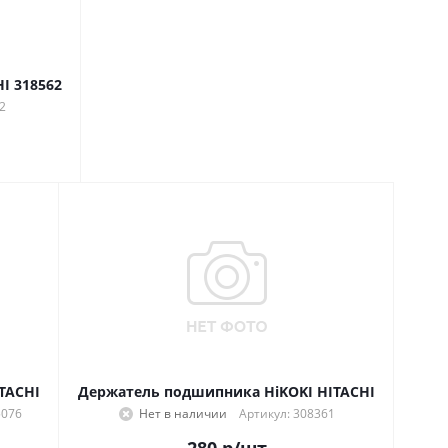
I 318562
2
TACHI
Держатель подшипника HiKOKI HITACHI
5076
Нет в наличии
Артикул: 308361