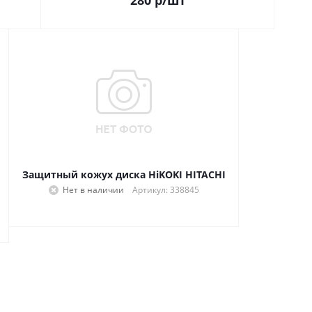
280
р
/шт
Защитный кожух диска HiKOKI HITACHI
Нет в наличии
Артикул: 338845