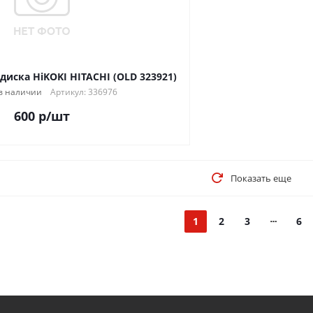
иска HiKOKI HITACHI (OLD 323921)
в наличии
Артикул: 336976
600
р
/шт
Показать еще
1
2
3
6