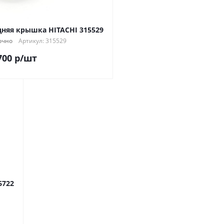
дняя крышка HITACHI 315529
очно
Артикул: 315529
700
р
/шт
6722