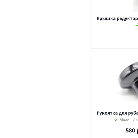
Крышка редуктора
Рукоятка для руба
Мало
Ар
580