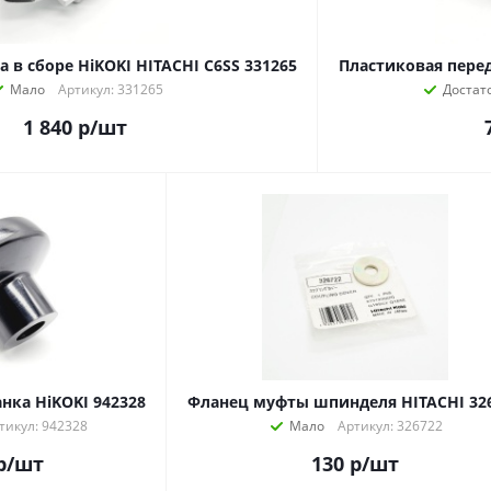
 в сборе HiKOKI HITACHI C6SS 331265
Пластиковая пере
Мало
Артикул: 331265
Достат
1 840
р
/шт
нка HiKOKI 942328
Фланец муфты шпинделя HITACHI 32
тикул: 942328
Мало
Артикул: 326722
р
/шт
130
р
/шт