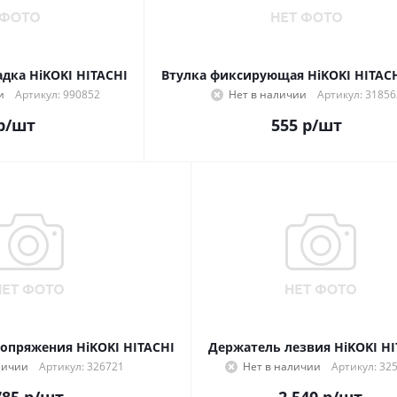
дка HiKOKI HITACHI
Втулка фиксирующая HiKOKI HITACH
и
Артикул: 990852
Нет в наличии
Артикул: 31856
р
/шт
555
р
/шт
опряжения HiKOKI HITACHI
Держатель лезвия HiKOKI HI
личии
Артикул: 326721
Нет в наличии
Артикул: 32