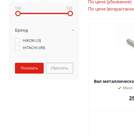
По цене (убывание)
100
520
По цене (возрастани
Бренд
HiKOKI (
3
)
HITACHI (
99
)
Сбросить
Вал металлически
Мало
2