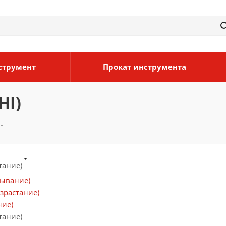
струмент
Прокат инструмента
HI)
тание)
бывание)
зрастание)
ние)
тание)