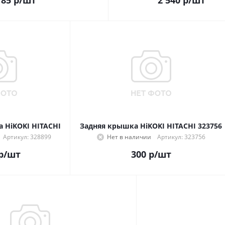
785
р
/шт
2 540
р
/шт
 HiKOKI HITACHI
Задняя крышка HiKOKI HITACHI 323756
Артикул: 328899
Нет в наличии
Артикул: 323756
р
/шт
300
р
/шт