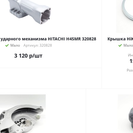
 ударного механизма HITACHI H45MR 320828
Крышка HiK
Мало
Артикул: 320828
Мало
3 120
р
/шт
Ин
1
Роз