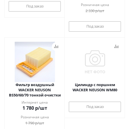
Розничная цена
Под заказ
2 330
р
/шт
Под заказ
Фильтр воздушный
Цилиндр с поршнем
WACKER NEUSON
WACKER NEUSON WM80
BS50/60/70 тонкой очистки
Интернет цена
Под заказ
1 780
р
/шт
Розничная цена
1 790
р
/шт