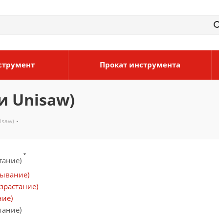
струмент
Прокат инструмента
и Unisaw)
isaw)
тание)
бывание)
зрастание)
ние)
тание)