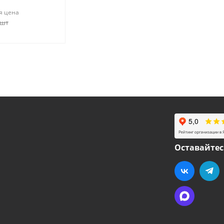
я цена
/шт
Оставайтес