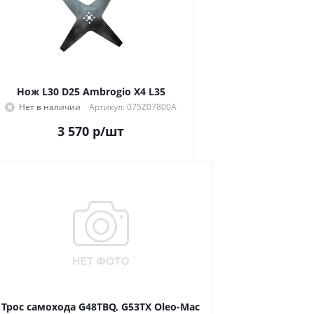
Нож L30 D25 Ambrogio X4 L35
Нет в наличии
Артикул: 075Z07800A
3 570
р
/шт
Трос самохода G48TBQ, G53TX Oleo-Mac