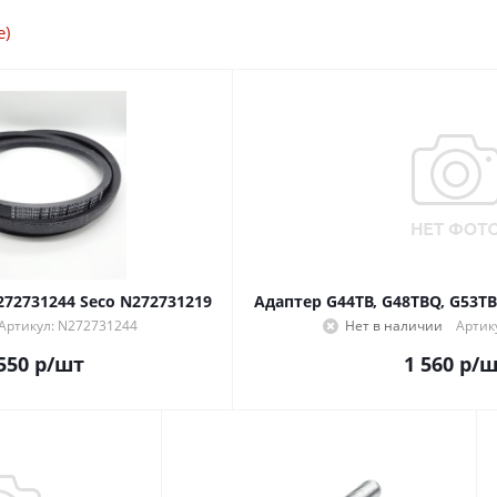
е)
272731244 Seco N272731219
Адаптер G44TB, G48TBQ, G53TB
Артикул: N272731244
Нет в наличии
Артик
550
р
/шт
1 560
р
/ш