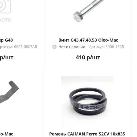
ер G48
Винт G43,47,48,53 Oleo-Mac
ртикул: 6603-0003AR
Нет в наличии
Артикул: 3906-150R
р
/шт
410
р
/шт
eo-Mac
Ремень CAIMAN Ferro 52CV 10х835