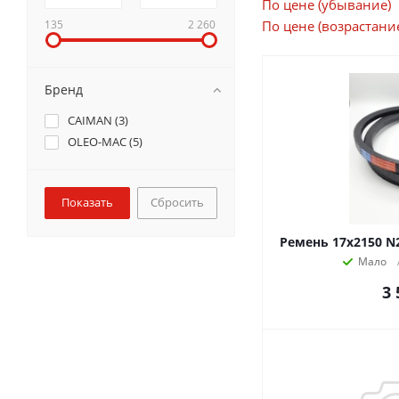
По цене (убывание)
135
2 260
По цене (возрастани
Бренд
CAIMAN (
3
)
OLEO-MAC (
5
)
Сбросить
Ремень 17x2150 N
Мало
3 