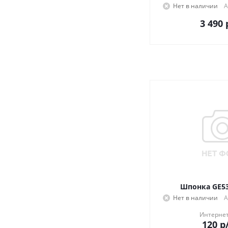
Нет в наличии
А
3 490
Шпонка GE53
Нет в наличии
А
Интернет
120
р