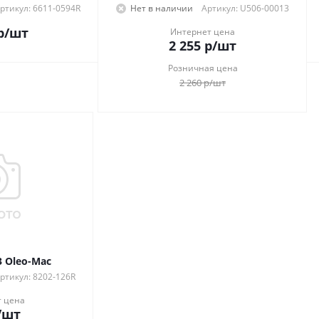
ртикул: 6611-0594R
Нет в наличии
Артикул: U506-00013
р
/шт
Интернет цена
2 255
р
/шт
Розничная цена
2 260
р
/шт
 Oleo-Mac
ртикул: 8202-126R
 цена
/шт