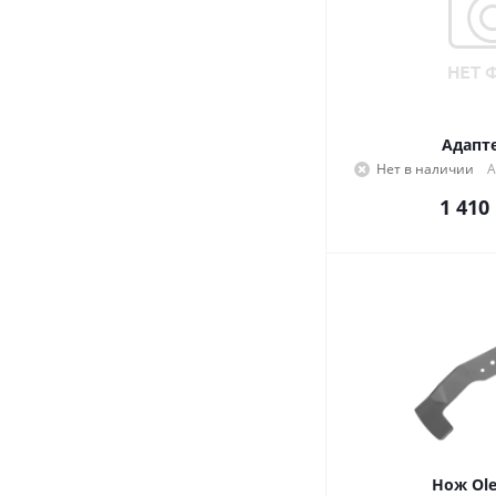
Адапт
Нет в наличии
А
1 410
Нож Ol