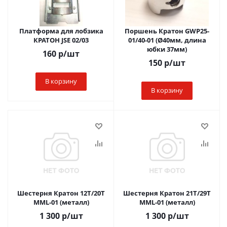
Платформа для лобзика
Поршень Кратон GWP25-
КРАТОН JSE 02/03
01/40-01 (Ø40мм, длина
юбки 37мм)
160
р
/шт
150
р
/шт
В корзину
В корзину
Шестерня Кратон 12Т/20Т
Шестерня Кратон 21Т/29Т
MML-01 (металл)
MML-01 (металл)
1 300
р
/шт
1 300
р
/шт