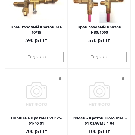
Кран газовый Кратон GH-
Кран газовый Кратон
10/15
H30/1000
590
р
/шт
570
р
/шт
Под заказ
Под заказ
Поршень Кратон GWP 25-
Ремень Кратон O-565 MML-
01/40-01
01-03/WML-1-04
200
р
/шт
100
р
/шт