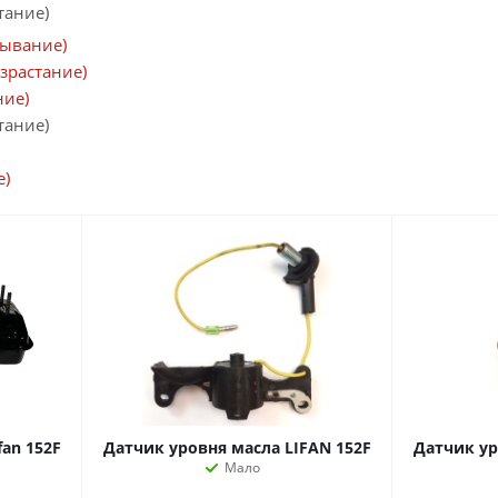
тание)
бывание)
зрастание)
ние)
тание)
е)
an 152F
Датчик уровня масла LIFAN 152F
Датчик ур
Мало