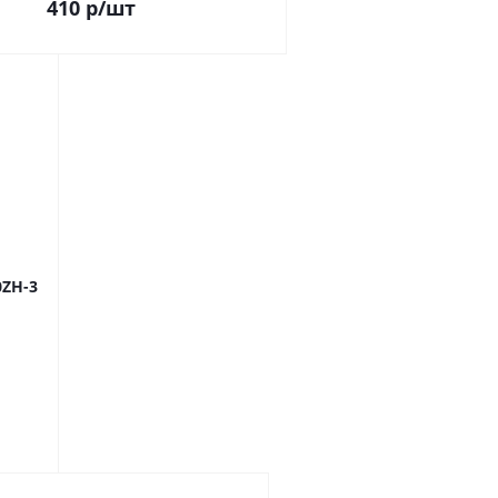
410
р
/шт
0ZH-3