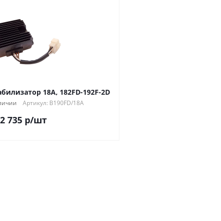
билизатор 18А, 182FD-192F-2D
личии
Артикул: B190FD/18A
2 735
р
/шт