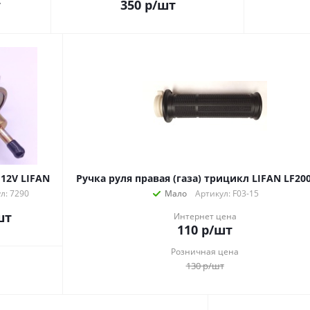
т
350
р
/шт
12V LIFAN
Ручка руля правая (газа) трицикл LIFAN LF20
л: 7290
Мало
Артикул: F03-15
шт
Интернет цена
110
р
/шт
Розничная цена
130
р
/шт