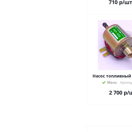
710
р
/ш
Насос топливный 
Мало
Артику
2 700
р
/