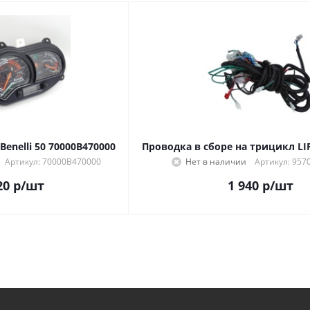
enelli 50 70000B470000
Проводка в сборе на трицикл LI
Артикул: 70000B470000
Нет в наличии
Артикул: 957
20
р
/шт
1 940
р
/шт