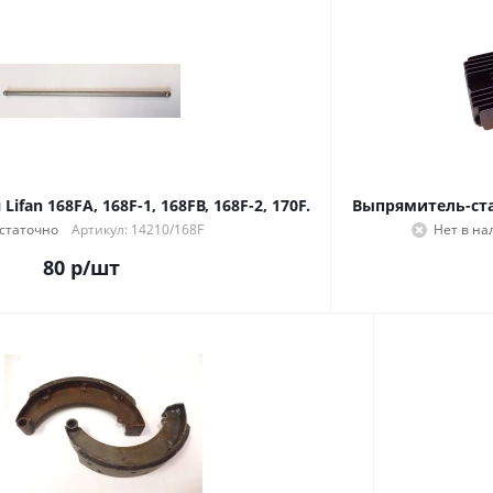
ifan 168FA, 168F-1, 168FB, 168F-2, 170F.
Выпрямитель-ста
статочно
Артикул: 14210/168F
Нет в на
80
р
/шт