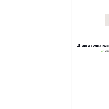
Штанга толкателя L
До