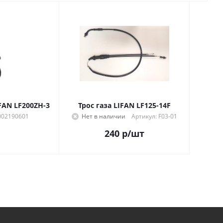
FAN LF200ZH-3
Трос газа LIFAN LF125-14F
002190601
Нет в наличии
Артикул: F03-01
240
р
/шт