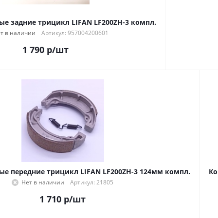
е задние трицикл LIFAN LF200ZH-3 компл.
т в наличии
Артикул: 957004200601
1 790
р
/шт
е передние трицикл LIFAN LF200ZH-3 124мм компл.
Ко
Нет в наличии
Артикул: 21805
1 710
р
/шт