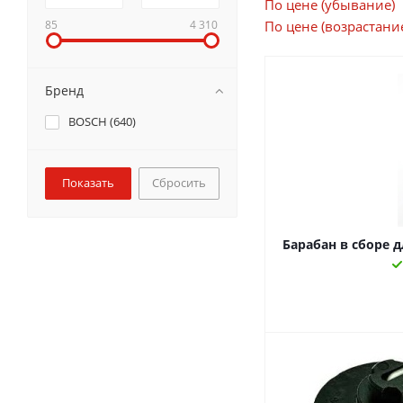
По цене (убывание)
85
4 310
По цене (возрастани
Бренд
BOSCH (
640
)
Сбросить
Барабан в сборе д