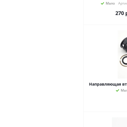
Мало
Арти
270
Направляющая вту
Ма