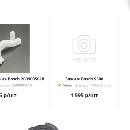
ия Bosch 2609005618
Зажим Bosch S500
ртикул: 2609005618
Мало
Артикул: 1609203672
5
р
/шт
1 595
р
/шт