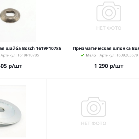
я шайба Bosch 1619P10785
Призматическая шпонка Bo
Артикул: 1619P10785
Мало
Артикул: 1609203679
505
р
/шт
1 290
р
/шт