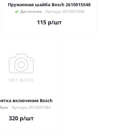
Пружинная шайба Bosch 2610015548
Достаточно
Артикул: 2610015548
115
р
/шт
оятка включения Bosch
Мало
Артикул: 2610Z01084
320
р
/шт