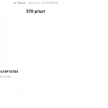
Мало
Артикул: 2610398839
370
р
/шт
1619P10784
9P10784