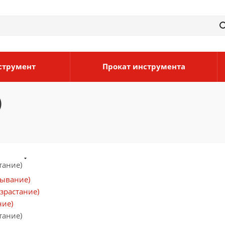
струмент
Прокат инструмента
)
тание)
бывание)
зрастание)
ние)
тание)