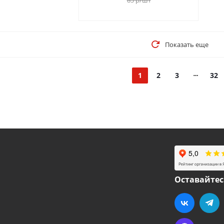
85
р
/шт
Показать еще
1
2
3
32
Оставайтес