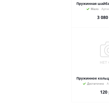
Пружинная шайба 
Мало
Арти
3 080
Пружинное кольцо
Достаточно
А
120