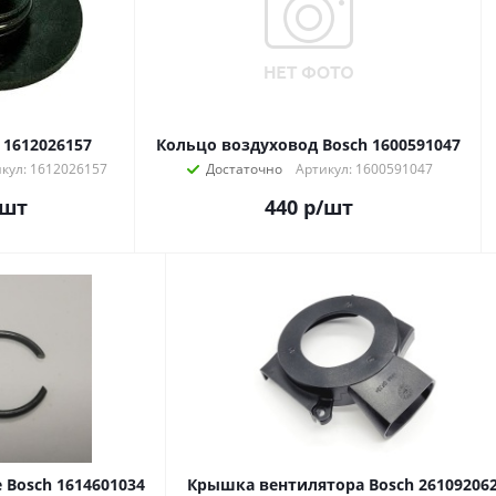
 1612026157
Кольцо воздуховод Bosch 1600591047
кул: 1612026157
Достаточно
Артикул: 1600591047
/шт
440
р
/шт
 Bosch 1614601034
Крышка вентилятора Bosch 26109206