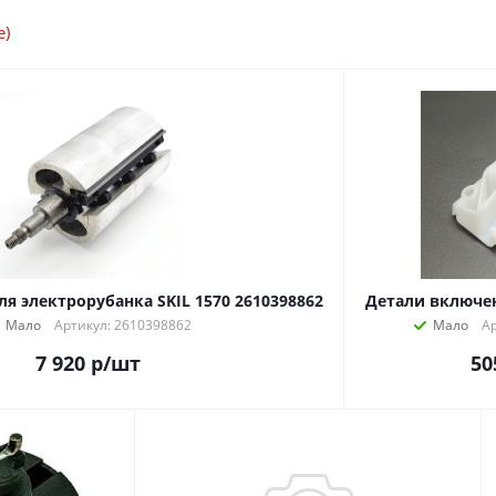
е)
ля электрорубанка SKIL 1570 2610398862
Детали включен
Мало
Артикул: 2610398862
Мало
А
7 920
р
/шт
50