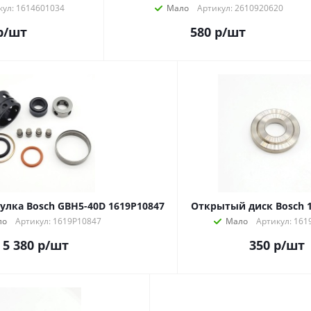
кул: 1614601034
Мало
Артикул: 2610920620
р
/шт
580
р
/шт
лка Bosch GBH5-40D 1619P10847
Открытый диск Bosch 
ло
Артикул: 1619P10847
Мало
Артикул: 161
5 380
р
/шт
350
р
/шт