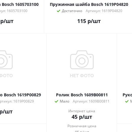
Bosch 1605703100
Пружинная шайба Bosch 1619P04820
кул: 1605703100
Достаточно
Артикул: 1619P04820
р
/шт
115
р
/шт
 Bosch 1619P00829
Ролик Bosch 1609B00811
Рук
ртикул: 1619P00829
Мало
Артикул: 1609B00811
р
/шт
Интернет цена
45
р
/шт
Розничная цена