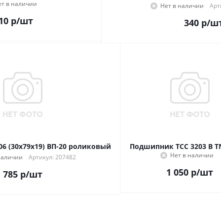
ет в наличии
Нет в наличии
Арт
10
р
/шт
340
р
/ш
6 (30x79x19) ВП-20 роликовый
Подшипник ТСС 3203 B T
Нет в наличии
наличии
Артикул: 207482
1 050
р
/шт
785
р
/шт