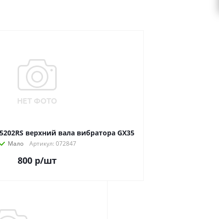
5202RS верхний вала вибратора GX35
Мало
Артикул: 072847
800
р
/шт