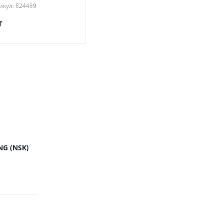
икул: 824489
т
NG (NSK)