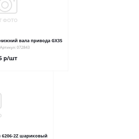
нижний вала привода GX35
Артикул: 072843
5
р
/шт
) 6206-2Z шариковый