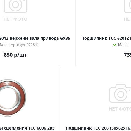
01Z верхний вала привода GX35
Подшипник ТСС 6201Z 
Мало
Артикул: 072841
Мало
850
р
/шт
73
 сцепления ТСС 6006 2RS
Подшипник ТСС 206 (30x62x16