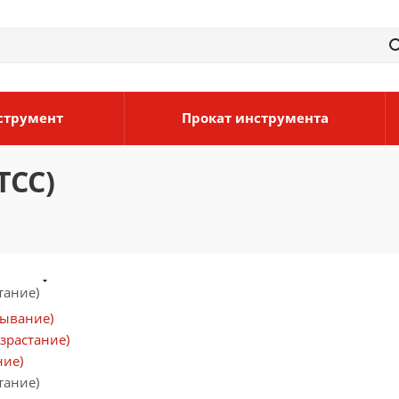
струмент
Прокат инструмента
ТСС)
тание)
бывание)
зрастание)
ние)
тание)