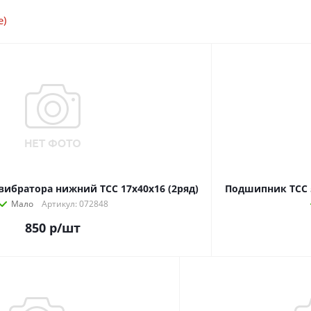
е)
ибратора нижний ТСС 17х40х16 (2ряд)
Подшипник ТСС 
Мало
Артикул: 072848
850
р
/шт