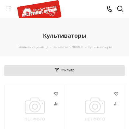
Культиваторы
Главная страница
-
Запчасти SNIRREX
-
Культиваторы
Фильтр