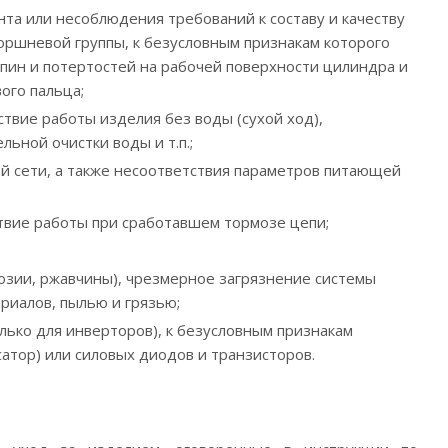
та или несоблюдения требований к составу и качеству
оршневой группы, к безусловным признакам которого
апин и потертостей на рабочей поверхности цилиндра и
ого пальца;
твие работы изделия без воды (сухой ход),
ьной очистки воды и т.п.;
й сети, а также несоответствия параметров питающей
ствие работы при сработавшем тормозе цепи;
озии, ржавчины), чрезмерное загрязнение системы
иалов, пылью и грязью;
лько для инверторов), к безусловным признакам
сатор) или силовых диодов и транзисторов.