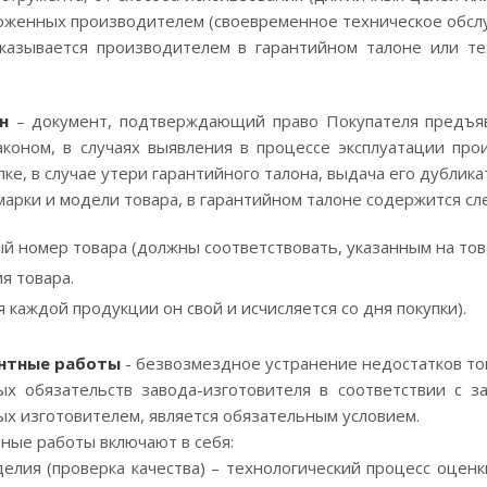
оженных производителем (своевременное техническое обслуж
казывается производителем в гарантийном талоне или те
н
– документ, подтверждающий право Покупателя предъяв
коном, в случаях выявления в процессе эксплуатации про
ке, в случае утери гарантийного талона, выдача его дублика
марки и модели товара, в гарантийном талоне содержится 
й номер товара (должны соответствовать, указанным на тов
я товара.
я каждой продукции он свой и исчисляется со дня покупки).
нтные работы
- безвозмездное устранение недостатков то
ых обязательств завода-изготовителя в соответствии с з
ых изготовителем, является обязательным условием.
ные работы включают в себя:
лия (проверка качества) – технологический процесс оценк