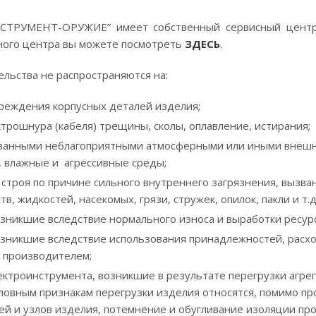
НСТРУМЕНТ-ОРУЖИЕ” имеет собственный сервисный центр 
ного центра вы можете посмотреть
ЗДЕСЬ
.
льства не распространяются на:
реждения корпусных деталей изделия;
трошнура (кабеля) трещины, сколы, оплавление, истирания;
анными неблагоприятными атмосферными или иными внешним
, влажные и агрессивные среды;
 строя по причине сильного внутреннего загрязнения, вызв
в, жидкостей, насекомых, грязи, стружек, опилок, пакли и т.д.
озникшие вследствие нормального износа и выработки ресурс
озникшие вследствие использования принадлежностей, расхо
 производителем;
ектроинструмента, возникшие в результате перегрузки агре
условным признакам перегрузки изделия относятся, помимо п
й и узлов изделия, потемнение и обугливание изоляции прово