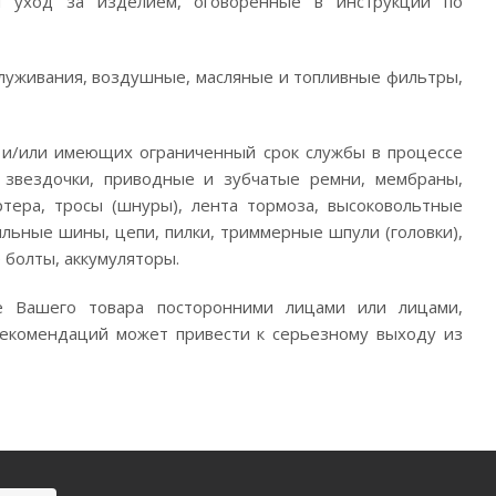
ий уход за изделием, оговоренные в инструкции по
бслуживания, воздушные, масляные и топливные фильтры,
 и/или имеющих ограниченный срок службы в процессе
е звездочки, приводные и зубчатые ремни, мембраны,
ртера, тросы (шнуры), лента тормоза, высоковольтные
ильные шины, цепи, пилки, триммерные шпули (головки),
 болты, аккумуляторы.
е Вашего товара посторонними лицами или лицами,
рекомендаций может привести к серьезному выходу из