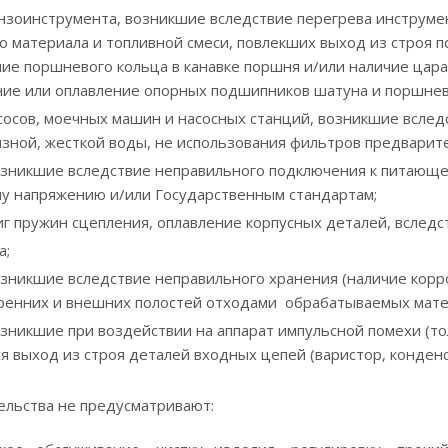
нзоинструмента, возникшие вследствие перегрева инструмен
о материала и топливной смеси, повлекших выход из строя п
ание поршневого кольца в канавке поршня и/или наличие цар
ие или оплавление опорных подшипников шатуна и поршнев
сосов, моечных машин и насосных станций, возникшие вследс
зной, жесткой воды, не использования фильтров предварител
озникшие вследствие неправильного подключения к питающе
у напряжению и/или Государственным стандартам;
иг пружин сцепления, оплавление корпусных деталей, вслед
а;
озникшие вследствие неправильного хранения (наличие корр
ренних и внешних полостей отходами обрабатываемых матер
озникшие при воздействии на аппарат импульсной помехи (то
я выход из строя деталей входных цепей (варистор, конден
ельства не предусматривают: