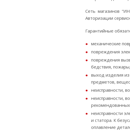
Сеть магазинов “И
Авторизации сервис
Гарантийные обязате
механические пов
повреждения элек
повреждения вызв
бедствия, пожары
выход изделия из
предметов, вещест
неисправности, в
неисправности, в
рекомендованных
неисправности эл
и статора. К без
оплавление детале