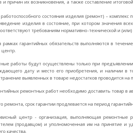
в и причин их возникновения, а также составление итогов
работоспособного состояния изделия (ремонт) – комплекс 
иведение изделия в состояние, при котором значения все
оответствуют требованиям нормативно-технической и (или) 
 рамках гарантийных обязательств выполняются в течение
 центр.
ные работы будут осуществлены только при предъявлении 
ждающего дату и место его приобретения, и наличии в то
странение выявленных в товаре недостатков проводится на п
антийных ремонтных работ необходимо доставить товар в а
го ремонта, срок гарантии продлевается на период гарантий
рвисный центр - организация, выполняющая ремонтные р
ителем (продавцом) и уполномоченная им на принятие и 
о качества.