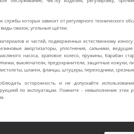
ское обслуживание, чистку изделия, регулировку, проч
ок службы которых зависит от регулярного технического о
е виды смазок, угольные щётки;
материалов и частей, подверженных естественному износу
резиновые амортизаторы, уплотнения, сальники, ведущи
асляного насоса, храповое колесо, пружины, барабан ста
лпачки, выключатели, предохранители, защитные кожухи, п
 пистолеты, шланги, фланцы, штуцеры, переходники, срезные
блюдать осторожность и не допускайте использовани
рукцией по эксплуатации. Помните - невыполнение этих 
я.