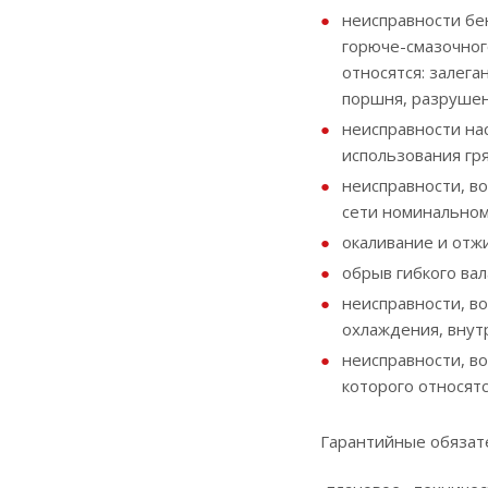
неисправности бе
горюче-смазочног
относятся: залег
поршня, разрушен
неисправности на
использования гря
неисправности, в
сети номинальном
окаливание и отж
обрыв гибкого вал
неисправности, в
охлаждения, внут
неисправности, в
которого относятс
Гарантийные обязат