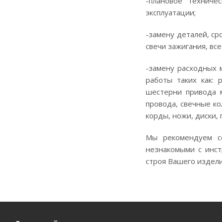
-плановое техниче
эксплуатации;
-замену деталей, ср
свечи зажигания, вс
-замену расходных 
работы таких как: 
шестерни привода м
провода, свечные ко
корды, ножи, диски,
Мы рекомендуем со
незнакомыми с инст
строя Вашего издели