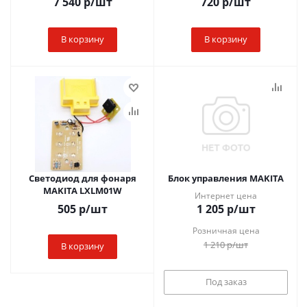
7 540
р
/шт
720
р
/шт
В корзину
В корзину
Светодиод для фонаря
Блок управления MAKITA
MAKITA LXLM01W
Интернет цена
505
р
/шт
1 205
р
/шт
Розничная цена
1 210
р
/шт
В корзину
Под заказ