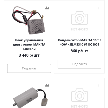
Блок управления
Конденсатор MAKITA 16mF
двигателем MAKITA
400V к ELM3310 671001004
638867-2
860
р
/шт
3 440
р
/шт
Под заказ
Под заказ