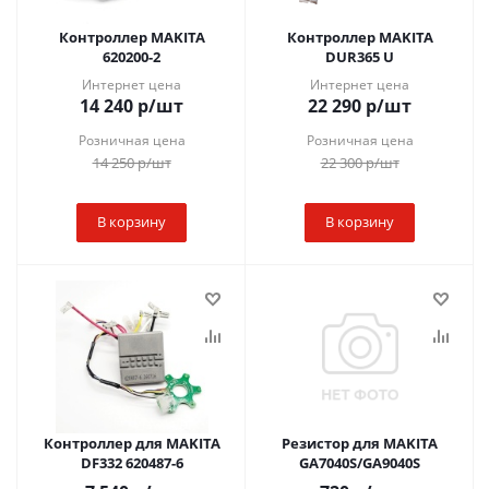
Контроллер MAKITA
Контроллер MAKITA
620200-2
DUR365 U
Интернет цена
Интернет цена
14 240
р
/шт
22 290
р
/шт
Розничная цена
Розничная цена
14 250
р
/шт
22 300
р
/шт
В корзину
В корзину
Контроллер для MAKITA
Резистор для MAKITA
DF332 620487-6
GA7040S/GA9040S