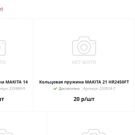
е)
а MAKITA 14
Кольцевая пружина MAKITA 21 HR2450FT
икул: 233989-9
Достаточно
Артикул: 233924-7
шт
20
р
/шт