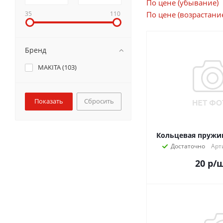
По цене (убывание)
35
110
По цене (возрастани
Бренд
MAKITA (
103
)
Сбросить
Кольцевая пружин
Достаточно
Арт
20
р
/