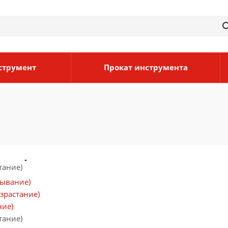
струмент
Прокат инструмента
тание)
бывание)
зрастание)
ние)
тание)