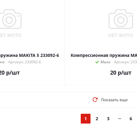
ружина MAKITA 5 233092-6
Компрессионная пружина MAK
чно
Артикул: 233092-6
Мало
Артикул: 23
20
р
/шт
20
р
/шт
Показать еще
1
2
3
6