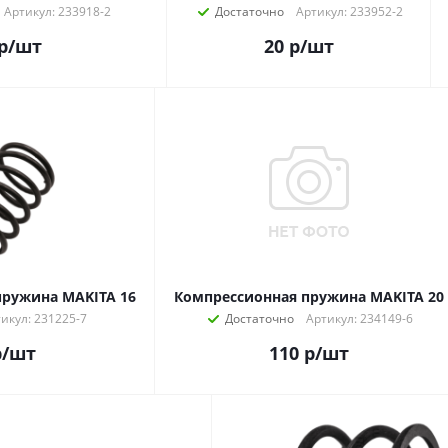
Артикул: 233918-2
Достаточно
Артикул: 233952-2
р
/шт
20
р
/шт
пружина MAKITA 16
Компрессионная пружина MAKITA 20
икул: 231225-7
Достаточно
Артикул: 234149-6
р
/шт
110
р
/шт