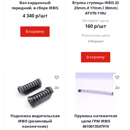
Вал карданный
Втулка ступицы IRBIS (D
передний, в сборе IRBIS
23mm,d 17mm,l 30mm)
ATV70-110U
4 340
р
/шт
Интернет цена
160
р
/шт
В корзину
Розничная цена
170
р
/шт
В корзину
Подножка водительская
Пружина натяжителя
IRBIS (резиновый
цепи ГРМ IRBIS
наконечник)
4610013547919