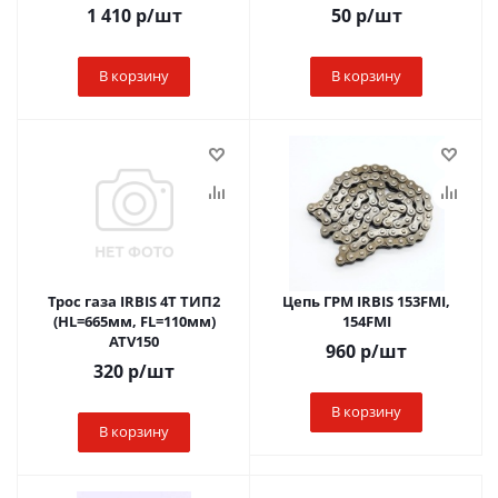
1 410
р
/шт
50
р
/шт
В корзину
В корзину
Трос газа IRBIS 4Т ТИП2
Цепь ГРМ IRBIS 153FMI,
(HL=665мм, FL=110мм)
154FMI
ATV150
960
р
/шт
320
р
/шт
В корзину
В корзину