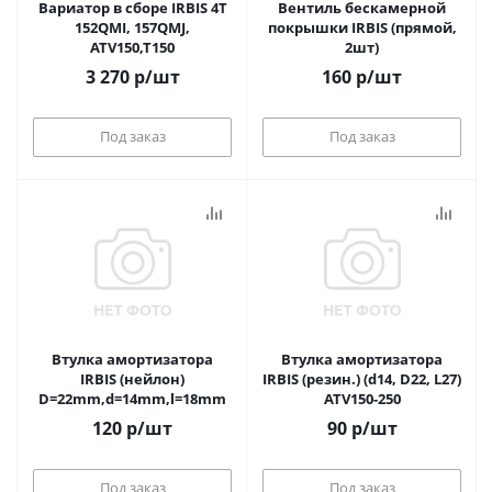
Вариатор в сборе IRBIS 4T
Вентиль бескамерной
152QMI, 157QMJ,
покрышки IRBIS (прямой,
ATV150,T150
2шт)
3 270
р
/шт
160
р
/шт
Под заказ
Под заказ
Втулка амортизатора
Втулка амортизатора
IRBIS (нейлон)
IRBIS (резин.) (d14, D22, L27)
D=22mm,d=14mm,l=18mm
ATV150-250
120
р
/шт
90
р
/шт
Под заказ
Под заказ