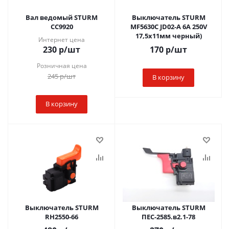
Вал ведомый STURM
Выключатель STURM
CC9920
MF5630C JD02-A 6A 250V
17,5х11мм черный)
Интернет цена
230
р
/шт
170
р
/шт
Розничная цена
245
р
/шт
В корзину
В корзину
Выключатель STURM
Выключатель STURM
RH2550-66
ПЕС-2585.в2.1-78