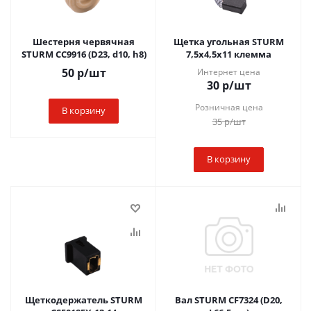
Шестерня червячная
Щетка угольная STURM
STURM CC9916 (D23, d10, h8)
7,5х4,5х11 клемма
50
р
/шт
Интернет цена
30
р
/шт
Розничная цена
В корзину
35
р
/шт
В корзину
Щеткодержатель STURM
Вал STURM CF7324 (D20,