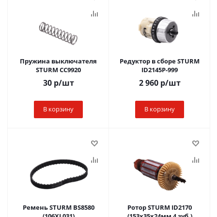
Пружина выключателя
Редуктор в сборе STURM
STURM CC9920
ID2145P-999
30
р
/шт
2 960
р
/шт
В корзину
В корзину
Ремень STURM BS8580
Ротор STURM ID2170
(106XL031)
(153х35х24мм 4 зуб.)