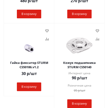
480
р
/шт
270
р
/шт
В корзину
В корзину
Гайка фиксатор STURM
Кожух подшипника
CS50186.v1.2
STURM CS50140
30
р
/шт
Интернет цена
90
р
/шт
Розничная цена
В корзину
95
р
/шт
В корзину