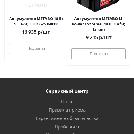
Аккумулятор METABO 18 В;
Аккумулятор METABO LI-
5.5 А/ч; LiHD 625368000
Power Extreme (18 В; 4 А*ч;
Li-Ion)
16 935
р
/шт
9 215
р
/шт
Под заказ
Под заказ
Сервисный центр
О нас
Правила приема
Гарантийные обязательства
Прайс-лист