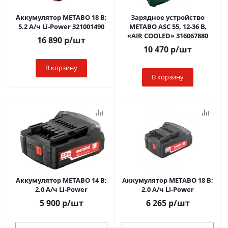
Аккумулятор METABO 18 В;
Зарядное устройство
5.2 А/ч Li-Power 321001490
METABO ASC 55, 12-36 В,
«AIR COOLED» 316067880
16 890
р
/шт
10 470
р
/шт
В корзину
В корзину
Аккумулятор METABO 14 В;
Аккумулятор METABO 18 В;
2.0 А/ч Li-Power
2.0 А/ч Li-Power
5 900
р
/шт
6 265
р
/шт