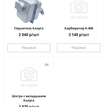
Глушитель Калуга
Карбюратор К-496
2 040
р
/шт
3 140
р
/шт
Под заказ
Под заказ
Шатун с вкладышем
Калуга
2 870
р
/шт