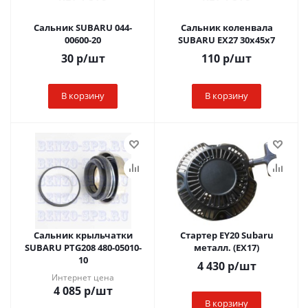
Сальник SUBARU 044-
Сальник коленвала
00600-20
SUBARU EX27 30x45x7
30
р
/шт
110
р
/шт
В корзину
В корзину
Сальник крыльчатки
Стартер EY20 Subaru
SUBARU PTG208 480-05010-
металл. (EX17)
10
4 430
р
/шт
Интернет цена
4 085
р
/шт
В корзину