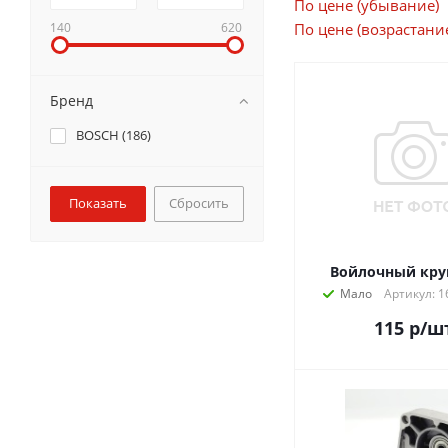
По цене (убывание)
140
620
По цене (возрастани
Бренд
BOSCH (
186
)
Сбросить
Войлочный круг
Мало
Артикул: 
115
р
/ш