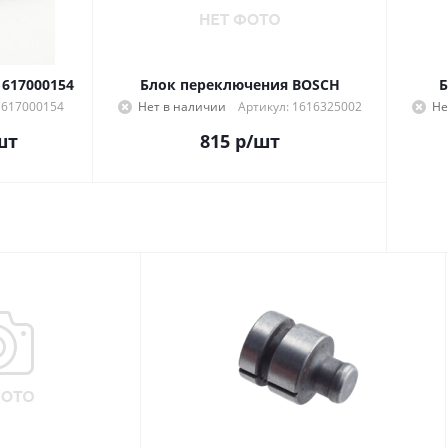
1617000154
Блок переключения BOSCH
Б
1617000154
Нет в наличии
Артикул: 1616325002
Не
шт
815
р
/шт