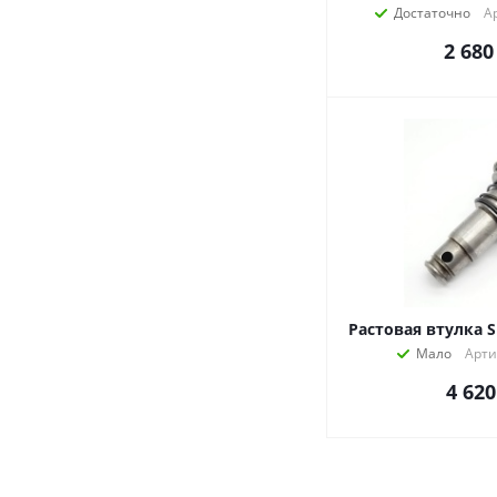
Достаточно
А
2 680
Растовая втулка S
Мало
Арти
4 620