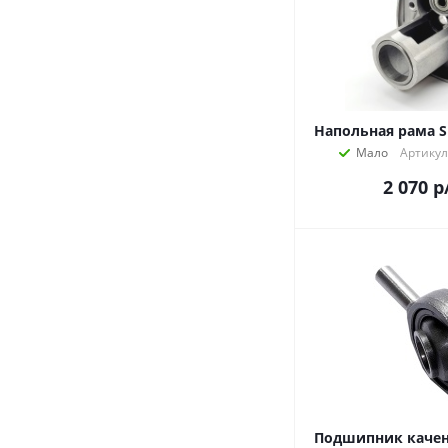
Напольная рама Sk
Мало
Артикул
2 070
р
Подшипник качени