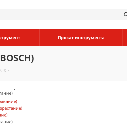
струмент
Прокат инструмента
 BOSCH)
SCH)
тание)
бывание)
зрастание)
ние)
тание)