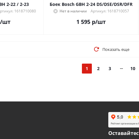
H 2-22 / 2-23
Боек Bosch GBH 2-24 DS/DSE/DSR/DFR
ртикул: 1618710080
Нет в наличии
Артикул: 1618710057
/шт
1 595
р
/шт
Показать еще
1
2
3
10
Оставайтес