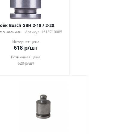
оёк Bosch GBH 2-18 / 2-20
т в наличии
Артикул: 1618710085
Интернет цена
618
р
/шт
Розничная цена
620
р
/шт