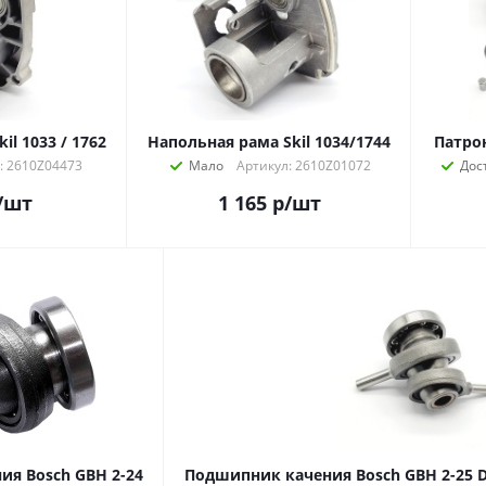
il 1033 / 1762
Напольная рама Skil 1034/1744
Патрон
: 2610Z04473
Мало
Артикул: 2610Z01072
Дос
/шт
1 165
р
/шт
я Bosch GBH 2-24
Подшипник качения Bosch GBH 2-25 D