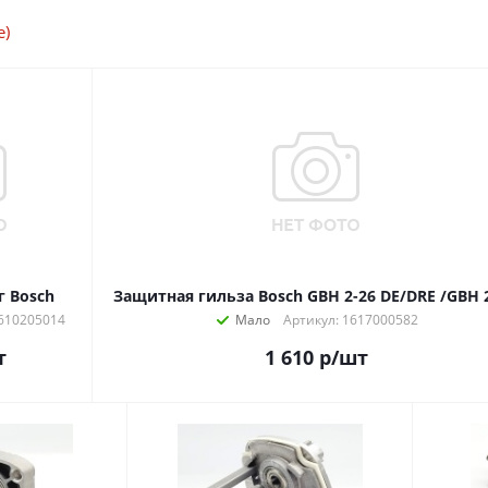
е)
 Bosch
Защитная гильза Bosch GBH 2-
1610205014
Мало
Артикул: 1617000582
т
1 610
р
/шт