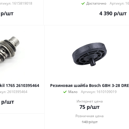
ртикул: 1615819018
Достаточно
Артикул: 1
р
/шт
4 390
р
/шт
kil 1765 2610395464
Резиновая шайба Bosch GBH 3-28 DRE
кул: 2610395464
Мало
Артикул: 1610109019
р
/шт
Интернет цена
75
р
/шт
Розничная цена
140
р
/шт