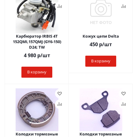
Карбюратор IRBIS 4Т
Кожух цепи Delta
152QMI,157QMJ (GY6-150)
450
р
/шт
D24; TW
4 980
р
/шт
В корзину
В корзину
Колодки тормозные
Колодки тормозные