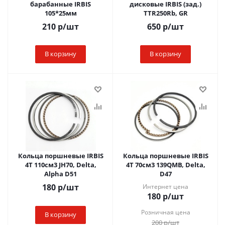
барабанные IRBIS
дисковые IRBIS (зад.)
105*25мм
TTR250Rb, GR
210
р
/шт
650
р
/шт
В корзину
В корзину
Кольца поршневые IRBIS
Кольца поршневые IRBIS
4T 110см3 JH70, Delta,
4T 70см3 139QMB, Delta,
Alpha D51
D47
180
р
/шт
Интернет цена
180
р
/шт
Розничная цена
В корзину
200
р
/шт