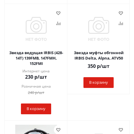
Звезда ведущая IRBIS (428-
Звезда муфты обгонной
14Т) 139FMB, 147FMH,
IRBIS Delta, Alpna, ATV50
152FMI
350
р
/шт
Интернет цена
230
р
/шт
В корзину
Розничная цена
240
р
/шт
В корзину