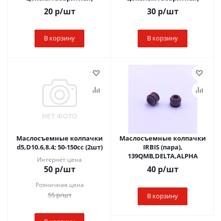
20
р
/шт
30
р
/шт
В корзину
В корзину
Маслосъемные колпачки
Маслосъемные колпачки
d5,D10.6,8.4; 50-150сс (2шт)
IRBIS (пара),
139QMB,DELTA,ALPHA
Интернет цена
50
р
/шт
40
р
/шт
Розничная цена
55
р
/шт
В корзину