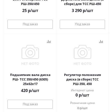
РШ-350/450
сборе) для ТСС РШ-450
25
р
/шт
3 290
р
/шт
Под заказ
Под заказ
Подшипник вала диска
Регулятор положения
РШ- ТСС 350/450 (6305)
диска (в сборе) ТСС
25x62x17
РШ-350, 450
420
р
/шт
Интернет цена
0
р
/шт
Розничная цена
Под заказ
0
р
/шт