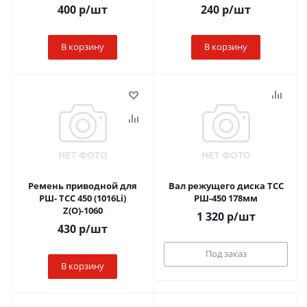
400
р
/шт
240
р
/шт
В корзину
В корзину
Ремень приводной для
Вал режущего диска ТСС
РШ- ТСС 450 (1016Li)
РШ-450 178мм
Z(O)-1060
1 320
р
/шт
430
р
/шт
Под заказ
В корзину