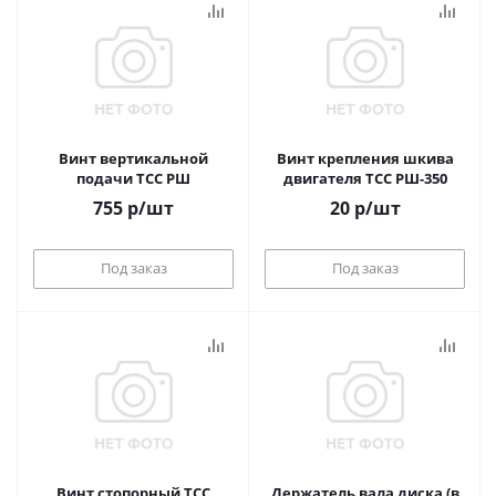
Винт вертикальной
Винт крепления шкива
подачи ТСС РШ
двигателя ТСС РШ-350
755
р
/шт
20
р
/шт
Под заказ
Под заказ
Винт стопорный ТСС
Держатель вала диска (в