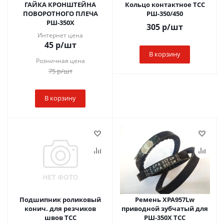
ГАЙКА КРОНШТЕЙНА
Кольцо контактное ТСС
ПОВОРОТНОГО ПЛЕЧА
РШ-350/450
РШ-350Х
305
р
/шт
Интернет цена
45
р
/шт
В корзину
Розничная цена
75
р
/шт
В корзину
Подшипник роликовый
Ремень XPA957Lw
конич. для резчиков
приводной зубчатый для
швов ТСС
РШ-350Х ТСС