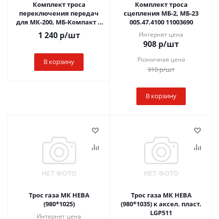
Комплект троса
Комплект троса
переключения передач
сцепления МБ-2, МБ-23
для МК-200, МБ-Компакт и
005.47.4100 11003690
МБ-1
1 240
р
/шт
Интернет цена
908
р
/шт
Розничная цена
В корзину
910
р
/шт
В корзину
Трос газа МК НЕВА
Трос газа МК НЕВА
(980*1025)
(980*1035) к аксел. пласт.
LGP511
Интернет цена