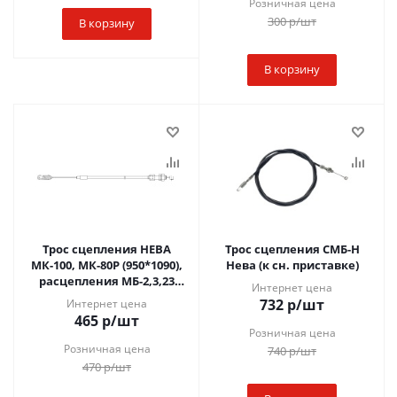
Розничная цена
300
р
/шт
В корзину
В корзину
Трос сцепления НЕВА
Трос сцепления СМБ-Н
МК-100, МК-80Р (950*1090),
Нева (к сн. приставке)
расцепления МБ-2,3,23
Интернет цена
(нов.)
732
р
/шт
Интернет цена
465
р
/шт
Розничная цена
Розничная цена
740
р
/шт
470
р
/шт