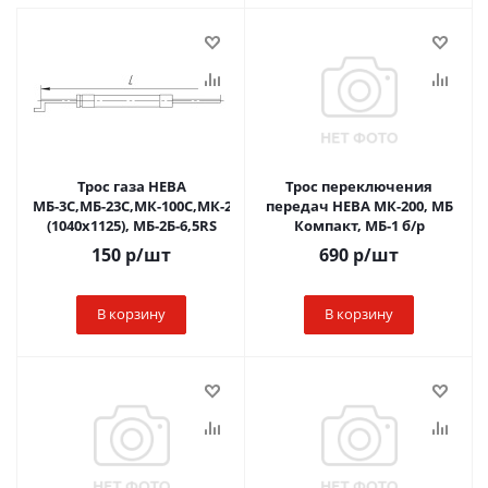
Трос газа НЕВА
Трос переключения
МБ-3С,МБ-23С,МК-100С,МК-200С
передач НЕВА МК-200, МБ
(1040х1125), МБ-2Б-6,5RS
Компакт, МБ-1 б/р
150
р
/шт
690
р
/шт
В корзину
В корзину