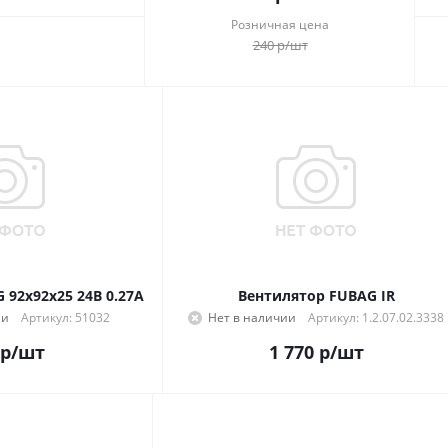
Розничная цена
240
р
/шт
 92x92x25 24В 0.27A
Вентилятор FUBAG IR
ии
Артикул: 51032
Нет в наличии
Артикул: 1.2.07.02.3338
р
/шт
1 770
р
/шт