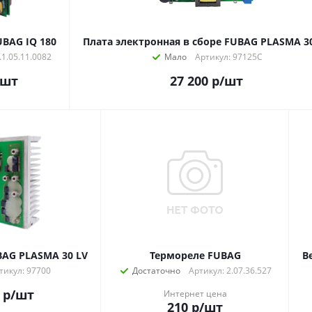
UBAG IQ 180
Плата электронная в сборе FUBAG PLASMA 3
.1.05.11.0082
Мало
Артикул: 97125C
/шт
27 200
р
/шт
BAG PLASMA 30 LV
Термореле FUBAG
В
тикул: 97700
Достаточно
Артикул: 2.07.36.527
р
/шт
Интернет цена
210
р
/шт