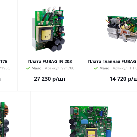
 176
Плата FUBAG IN 203
Плата главная FUBAG 
97198С
Мало
Артикул: 97176C
Мало
Артикул: 1.1.
т
27 230
р
/шт
14 720
р
/