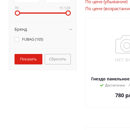
По цене (убывание)
70
15 120
По цене (возрастани
Бренд
FUBAG (
105
)
Сбросить
Гнездо панельное
Достаточно
780
р