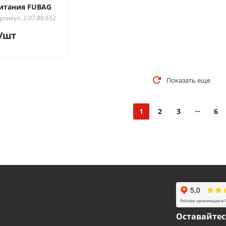
итания FUBAG
ртикул: 2.07.80.652
/шт
Показать еще
1
2
3
6
Оставайтес