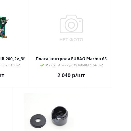
IR 200_2v_3f
Плата контроля FUBAG Plazma 65
05.02.0160-2
Мало
Артикул: W.496RM.124-B-2
шт
2 040
р
/шт