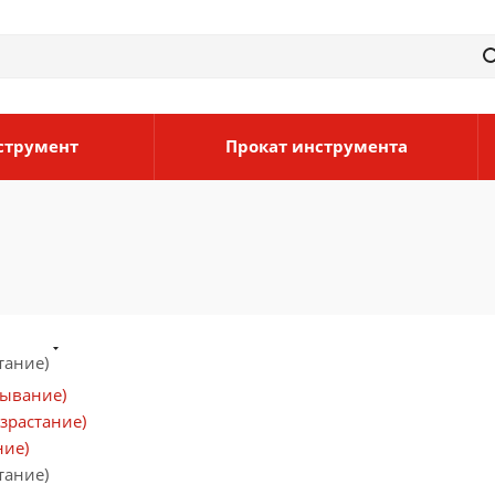
струмент
Прокат инструмента
тание)
бывание)
зрастание)
ние)
тание)