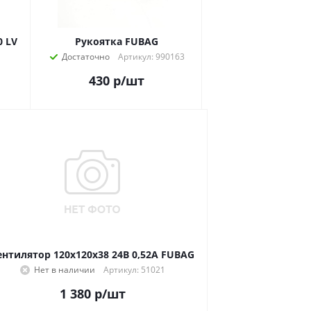
0 LV
Рукоятка FUBAG
Достаточно
Артикул: 990163
430
р
/шт
ентилятор 120x120x38 24B 0,52A FUBAG
Нет в наличии
Артикул: 51021
1 380
р
/шт