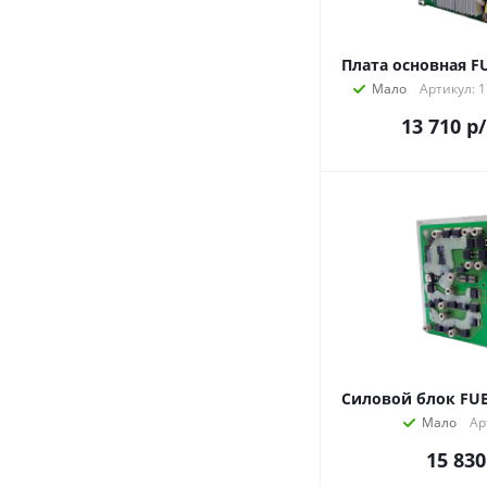
Плата основная F
Мало
Артикул: 1
13 710
р
Силовой блок FU
Мало
Ар
15 830