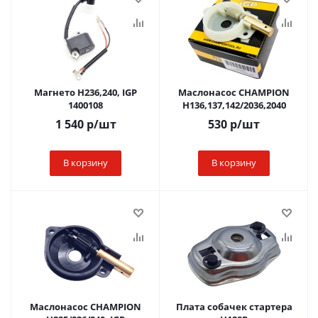
Магнето H236,240, IGP
Маслонасос CHAMPION
1400108
H136,137,142/2036,2040
1 540
р
/шт
530
р
/шт
В корзину
В корзину
Маслонасос CHAMPION
Плата собачек стартера