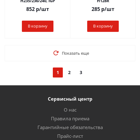
H235/236/240, IGP
H128R
852
р
/шт
285
р
/шт
В корзину
В корзину
Показать еще
1
2
3
Сервисный центр
О нас
Правила приема
Гарантийные обязательства
Прайс-лист