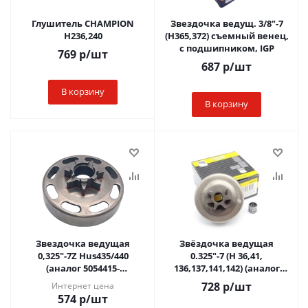
Глушитель CHAMPION
Звездочка ведущ. 3/8"-7
H236,240
(H365,372) съемный венец,
с подшипником, IGP
769
р
/шт
687
р
/шт
В корзину
В корзину
Звездочка ведущая
Звёздочка ведущая
0,325"-7Z Hus435/440
0.325"-7 (H 36,41,
(аналог 5054415-
136,137,141,142) (аналог
01)монолит, без
106656Х) монолит, с
728
р
/шт
Интернет цена
подшипника
подшипником, IGP
574
р
/шт