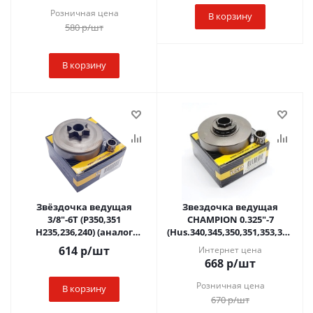
Розничная цена
В корзину
580
р
/шт
В корзину
Звёздочка ведущая
Звездочка ведущая
3/8"-6Т (P350,351
CHAMPION 0.325"-7
H235,236,240) (аналог
(Hus.340,345,350,351,353,359)
106114 )
съемный венец +
614
р
/шт
Интернет цена
монолит+подшипник, IGP
подшипник
668
р
/шт
Розничная цена
В корзину
670
р
/шт