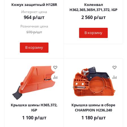
Кожух защитный H128R
Коленвал
H362,365,365H,371,372, IGP
Интернет цена
964
р
/шт
2 560
р
/шт
Розничная цена
970
р
/шт
В корзину
В корзину
Крышка шины H365,372,
Крышка шины в сборе
IGP
CHAMPION H236,240
1 100
р
/шт
1 180
р
/шт