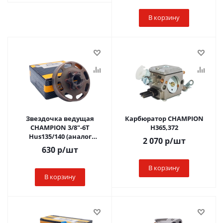
В корзину
Звездочка ведущая
Карбюратор CHAMPION
CHAMPION 3/8"-6Т
H365,372
Hus135/140 (аналог
2 070
р
/шт
5782571-01)монолит, без
630
р
/шт
подшипника
В корзину
В корзину