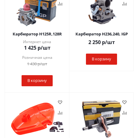
Карбюратор H125R,128R
Карбюратор H236,240, IGP
2 250
р
/шт
Интернет цена
1 425
р
/шт
Розничная цена
В корзину
1 430
р
/шт
В корзину