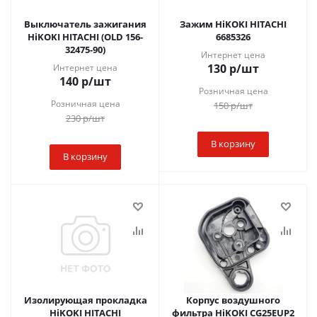
Выключатель зажигания
Зажим HiKOKI HITACHI
HiKOKI HITACHI (OLD 156-
6685326
32475-90)
Интернет цена
130
р
/шт
Интернет цена
140
р
/шт
Розничная цена
Розничная цена
150
р
/шт
230
р
/шт
В корзину
В корзину
Изолирующая прокладка
Корпус воздушного
HiKOKI HITACHI
фильтра HiKOKI CG25EUP2