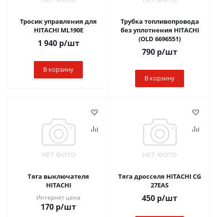
Тросик управления для
Трубка топливопровода
HITACHI ML190E
без уплотнения HITACHI
(OLD 6696551)
1 940
р
/шт
790
р
/шт
В корзину
В корзину
Тяга выключателя
Тяга дросселя HITACHI CG
HITACHI
27EAS
450
р
/шт
Интернет цена
170
р
/шт