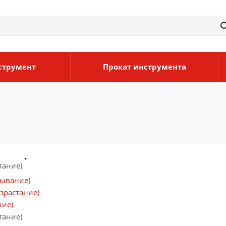
струмент
Прокат инструмента
тание)
бывание)
зрастание)
ние)
тание)