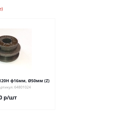
е)
20Н ф16мм, Ø50мм (Z)
ртикул: 64801024
0
р
/шт