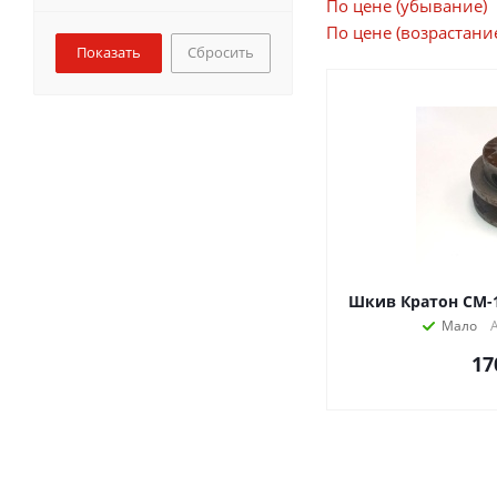
По цене (убывание)
По цене (возрастани
Сбросить
Шкив Кратон СМ-1
Мало
А
17