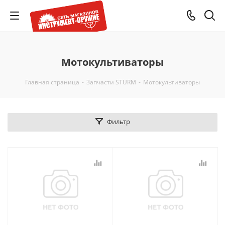
Мотокультиваторы
Главная страница
-
Запчасти STURM
-
Мотокультиваторы
Фильтр