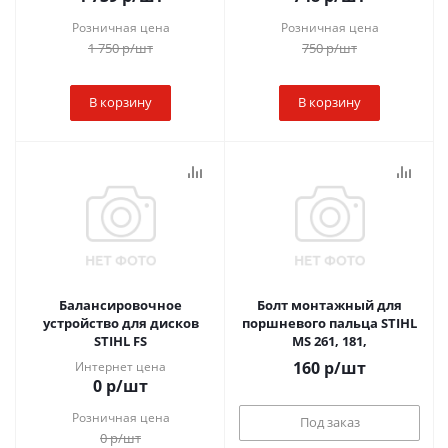
Розничная цена
Розничная цена
1 750
р
/шт
750
р
/шт
В корзину
В корзину
Балансировочное
Болт монтажный для
устройство для дисков
поршневого пальца STIHL
STIHL FS
MS 261, 181,
160
р
/шт
Интернет цена
0
р
/шт
Розничная цена
Под заказ
0
р
/шт