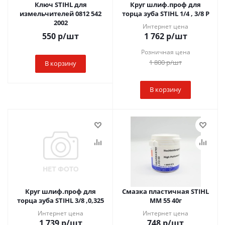
Ключ STIHL для
Круг шлиф.проф для
измельчителей 0812 542
торца зуба STIHL 1/4 , 3/8 Р
2002
Интернет цена
550
р
/шт
1 762
р
/шт
Розничная цена
1 800
р
/шт
В корзину
В корзину
Круг шлиф.проф для
Смазка пластичная STIHL
торца зуба STIHL 3/8 ,0,325
MM 55 40г
Интернет цена
Интернет цена
1 739
р
/шт
748
р
/шт