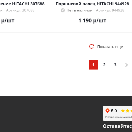
ение HITACHI 307688
Поршневой палец HITACHI 944928
ии
Артикул: 307688
Нет в наличии
Артикул: 944928
р
/шт
1 190
р
/шт
Показать еще
1
2
3
Оставайтес