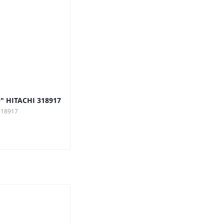
" HITACHI 318917
318917