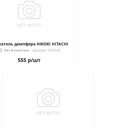
Держатель демпфера HiKOKI HITACHI
Нет в наличии
Артикул: 324524
555
р
/шт