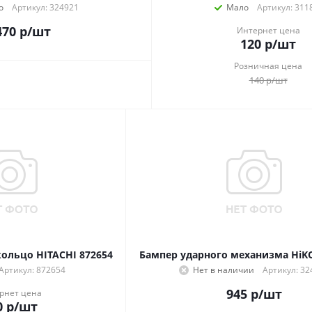
о
Артикул: 324921
Мало
Артикул: 311
470
р
/шт
Интернет цена
120
р
/шт
Розничная цена
140
р
/шт
ольцо HITACHI 872654
Бампер ударного механизма HiKO
Артикул: 872654
Нет в наличии
Артикул: 32
945
р
/шт
рнет цена
0
р
/шт