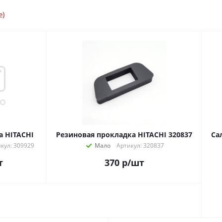
е)
а HITACHI
Резиновая прокладка HITACHI 320837
Са
кул: 309929
Мало
Артикул: 320837
т
370
р
/шт