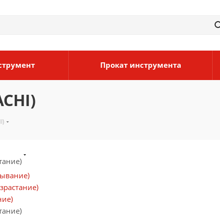
струмент
Прокат инструмента
ACHI)
I)
тание)
бывание)
зрастание)
ние)
тание)