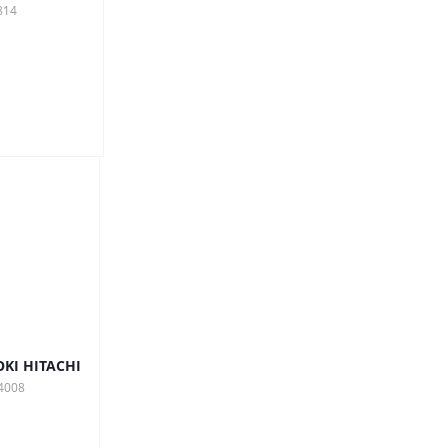
814
KI HITACHI
4008