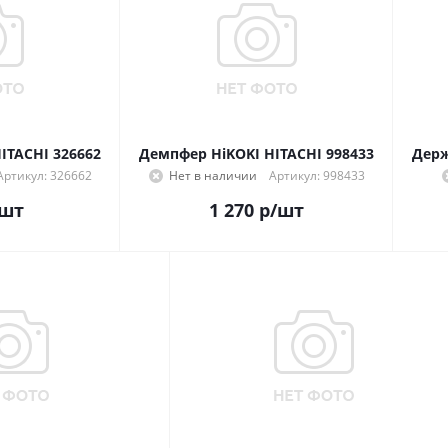
ITACHI 326662
Демпфер HiKOKI HITACHI 998433
Артикул: 326662
Нет в наличии
Артикул: 998433
/шт
1 270
р
/шт