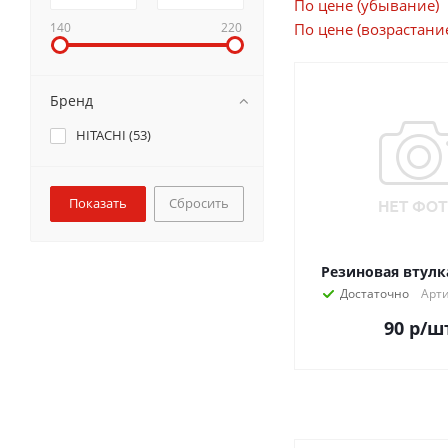
По цене (убывание)
140
220
По цене (возрастани
Бренд
HITACHI (
53
)
Сбросить
Резиновая втулк
Достаточно
Арти
90
р
/ш