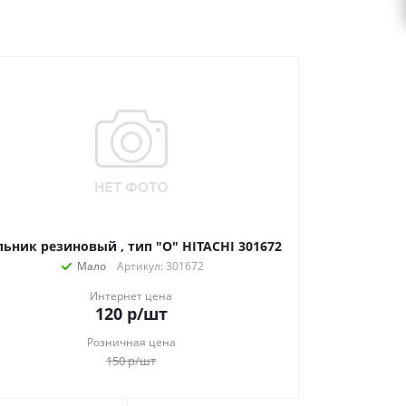
льник резиновый , тип "О" HITACHI 301672
Мало
Артикул: 301672
Интернет цена
120
р
/шт
Розничная цена
150
р
/шт