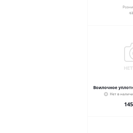
Розни
1
Воилочное уплотн
Нет в налич
145