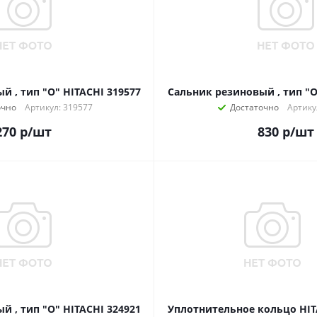
й , тип "О" HITACHI 319577
Сальник резиновый , тип "О
очно
Артикул: 319577
Достаточно
Артику
270
р
/шт
830
р
/шт
й , тип "О" HITACHI 324921
Уплотнительное кольцо HIT