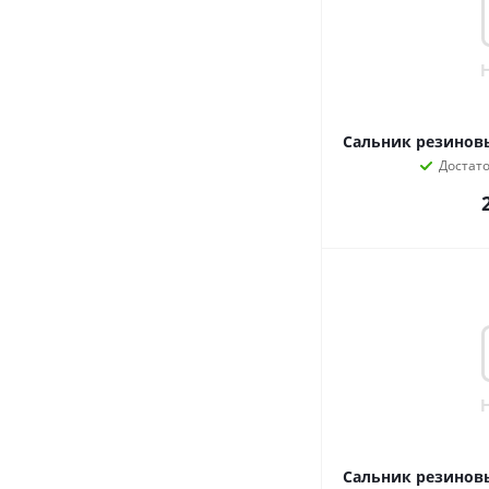
Сальник резиновы
Достат
Сальник резиновы