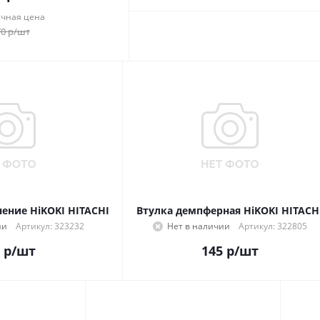
чная цена
70
р
/шт
ение HiKOKI HITACHI
Втулка демпферная HiKOKI HITACH
ии
Артикул: 323232
Нет в наличии
Артикул: 322805
р
/шт
145
р
/шт