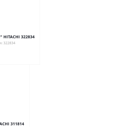
" HITACHI 322834
л: 322834
ACHI 311814