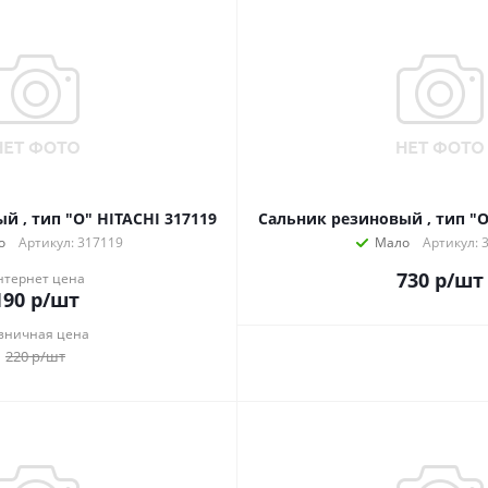
й , тип "О" HITACHI 317119
Сальник резиновый , тип "О
о
Артикул: 317119
Мало
Артикул: 
730
р
/шт
нтернет цена
190
р
/шт
зничная цена
220
р
/шт