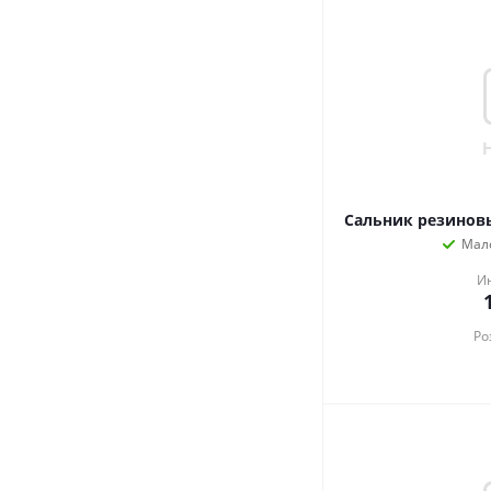
Сальник резиновы
Мал
И
Ро