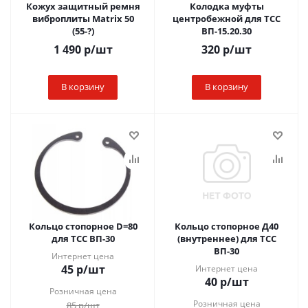
Кожух защитный ремня
Колодка муфты
виброплиты Matrix 50
центробежной для ТСС
(55-?)
ВП-15.20.30
1 490
р
/шт
320
р
/шт
В корзину
В корзину
Кольцо стопорное D=80
Кольцо стопорное Д40
для ТСС ВП-30
(внутреннее) для ТСС
ВП-30
Интернет цена
45
р
/шт
Интернет цена
40
р
/шт
Розничная цена
Розничная цена
85
р
/шт