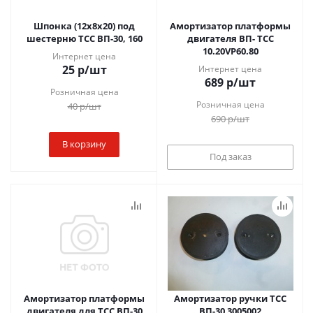
Шпонка (12х8х20) под
Амортизатор платформы
шестерню ТСС ВП-30, 160
двигателя ВП- ТСС
10.20VP60.80
Интернет цена
25
р
/шт
Интернет цена
689
р
/шт
Розничная цена
Розничная цена
40
р
/шт
690
р
/шт
В корзину
Под заказ
Амортизатор платформы
Амортизатор ручки ТСС
двигателя для ТСС ВП-30
ВП-30 3005002