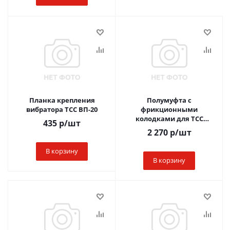
Планка крепления
Полумуфта с
вибратора ТСС ВП-20
фрикционными
колодками для ТСС
435
р
/шт
ВП60/77
2 270
р
/шт
В корзину
В корзину