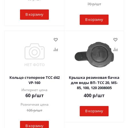
70
р
/шт
В корзину
В корзину
Кольцо стопорное ТСС d42
Крышка резиновая бачка
VP-160
для воды ВП- ТСС 20, MS-
85, 100, 120 2008005
Интернет цена
60
р
/шт
400
р
/шт
Розничная цена
105
р
/шт
В корзину
В корзину