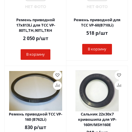
Ремень приводной
Ремень приводной для
17x813Li для ТСС VP-
ТСС VP-60(B710Li)
80TL,TH,90TL,TRH
518
р
/шт
2 050
р
/шт
В корзину
В корзину
Ремень приводной ТСС VP-
Сальник 22x30x7
160 (B762Li)
кривошипа для VP-
160H/MSH160E
830
р
/шт