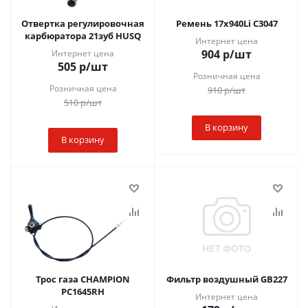
Отвертка регулировочная
Ремень 17х940Li C3047
карбюратора 21зуб HUSQ
Интернет цена
904
р
/шт
Интернет цена
505
р
/шт
Розничная цена
Розничная цена
910
р
/шт
510
р
/шт
В корзину
В корзину
Трос газа CHAMPION
Фильтр воздушный GB227
PC1645RH
Интернет цена