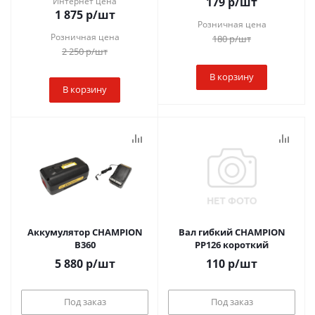
179
р
/шт
Интернет цена
1 875
р
/шт
Розничная цена
Розничная цена
180
р
/шт
2 250
р
/шт
В корзину
В корзину
Аккумулятор CHAMPION
Вал гибкий CHAMPION
B360
PP126 короткий
5 880
р
/шт
110
р
/шт
Под заказ
Под заказ