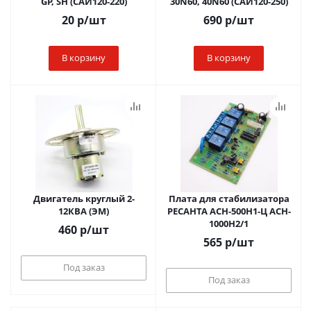
GP, SH (САИ120-220)
30N60, 40N60 (САИ120-250)
20
р
/шт
690
р
/шт
В корзину
В корзину
Двигатель круглый 2-
Плата для стабилизатора
12КВА (ЭМ)
РЕСАНТА ACH-500H1-Ц ACH-
1000H2/1
460
р
/шт
565
р
/шт
Под заказ
Под заказ