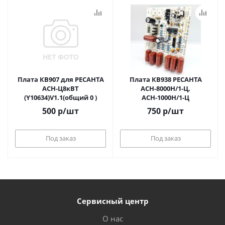
Плата КВ907 для РЕСАНТА
Плата КВ938 РЕСАНТА
АСН-Ц8кВТ
АСН-8000Н/1-Ц,
(Y10634)V1.1(общий 0 )
АСН-1000Н/1-Ц
500
р
/шт
750
р
/шт
Под заказ
Под заказ
Сервисный центр
О нас