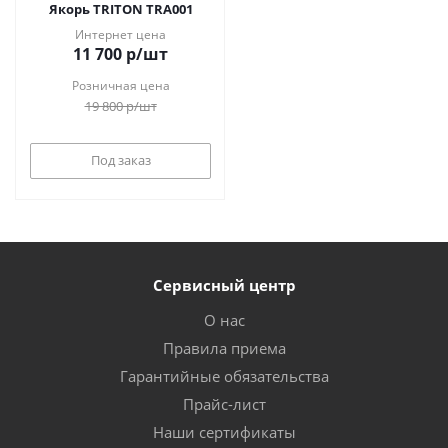
Якорь TRITON TRA001
Интернет цена
11 700
р
/шт
Розничная цена
19 800
р
/шт
Под заказ
Сервисный центр
О нас
Правила приема
Гарантийные обязательства
Прайс-лист
Наши сертификаты