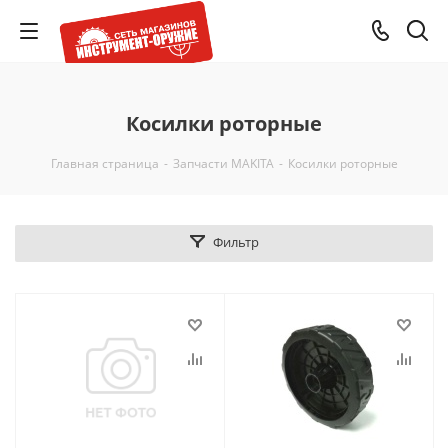
Косилки роторные
Главная страница
-
Запчасти MAKITA
-
Косилки роторные
Фильтр