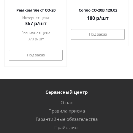
Ремкомплект СО-20
Сопло СО-20B.120.02
180
р
/шт
Интернет цена
367
р
/шт
Розничная цена
Под заказ
370
р
/шт
Под заказ
Сервисный центр
О нас
Правила приема
Гарантийные обязательства
Прайс-лист