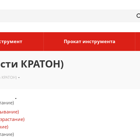
струмент
Прокат инструмента
сти КРАТОН)
и КРАТОН)
тание)
бывание)
зрастание)
ние)
тание)