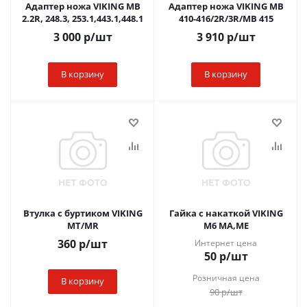
Адаптер ножа VIKING MB
Адаптер ножа VIKING MB
2.2R, 248.3, 253.1,443.1,448.1
410-416/2R/3R/MB 415
3 000
р
/шт
3 910
р
/шт
В корзину
В корзину
Втулка с буртиком VIKING
Гайка с накаткой VIKING
MT/MR
М6 MA,МЕ
360
р
/шт
Интернет цена
50
р
/шт
Розничная цена
В корзину
90
р
/шт