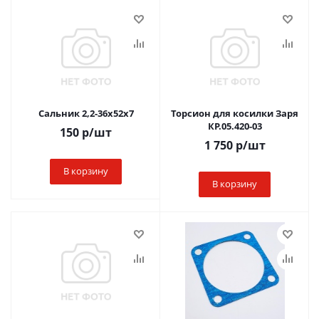
Сальник 2,2-36х52х7
Торсион для косилки Заря
КР.05.420-03
150
р
/шт
1 750
р
/шт
В корзину
В корзину