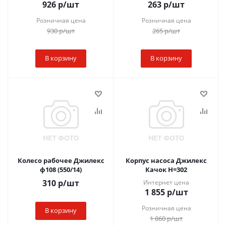
926
р
/шт
263
р
/шт
Розничная цена
Розничная цена
930
р
/шт
265
р
/шт
В корзину
В корзину
Колесо рабочее Джилекс
Корпус насоса Джилекс
ф108 (550/14)
Качок Н=302
310
р
/шт
Интернет цена
1 855
р
/шт
Розничная цена
В корзину
1 860
р
/шт