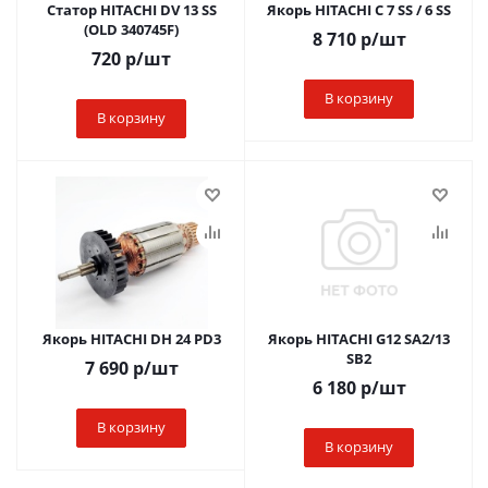
Статор HITACHI DV 13 SS
Якорь HITACHI C 7 SS / 6 SS
(OLD 340745F)
8 710
р
/шт
720
р
/шт
В корзину
В корзину
Якорь HITACHI DH 24 РD3
Якорь HITACHI G12 SA2/13
SB2
7 690
р
/шт
6 180
р
/шт
В корзину
В корзину