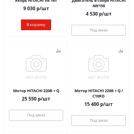
Якорь HITACHI VB 16Y
Двигатель в сборе HITACHI
AW150
9 030
р
/шт
4 530
р
/шт
В корзину
Под заказ
Мотор HITACHI 220В + Q
Мотор HITACHI 220В + Q /
C10RD
25 550
р
/шт
15 400
р
/шт
Под заказ
Под заказ