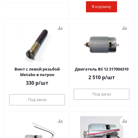
В корзину
Винт с левой резьбой
Двигатель BS 12 317004310
Metabo в патрон
2 510
р
/шт
330
р
/шт
Под заказ
Под заказ