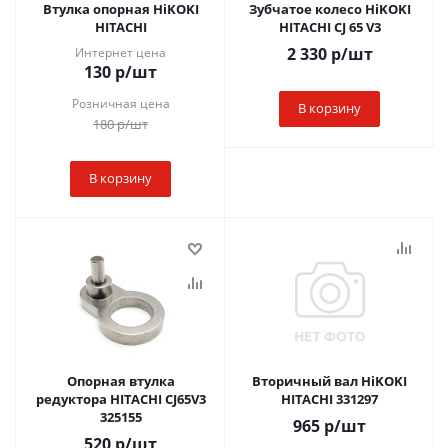
Втулка опорная HiKOKI
Зубчатое колесо HiKOKI
HITACHI
HITACHI CJ 65 V3
2 330
р
/шт
Интернет цена
130
р
/шт
Розничная цена
В корзину
180
р
/шт
В корзину
Опорная втулка
Вторичный вал HiKOKI
редуктора HITACHI CJ65V3
HITACHI 331297
325155
965
р
/шт
520
р
/шт