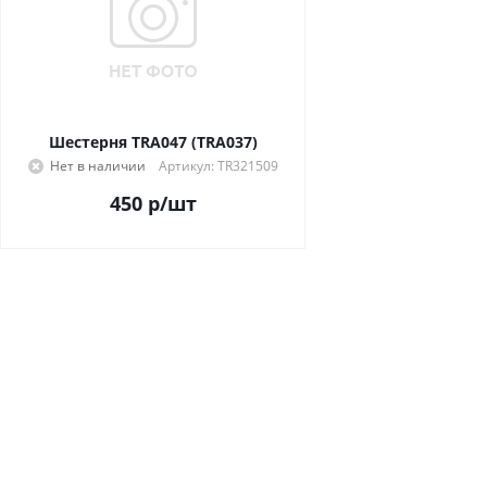
Шестерня TRA047 (TRA037)
Нет в наличии
Артикул: TR321509
450
р
/шт