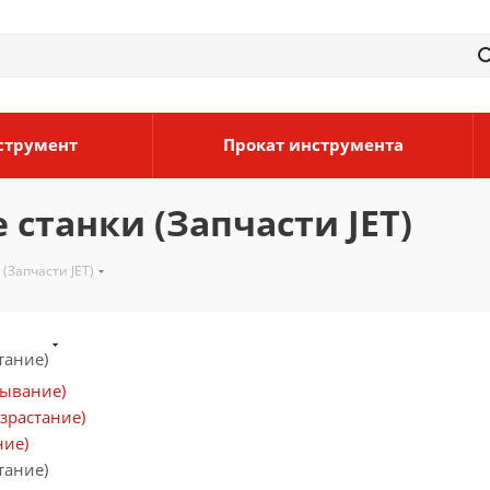
струмент
Прокат инструмента
танки (Запчасти JET)
Запчасти JET)
тание)
бывание)
зрастание)
ние)
тание)