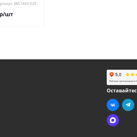
ртикул: JWL1443-028
р
/шт
Оставайтес