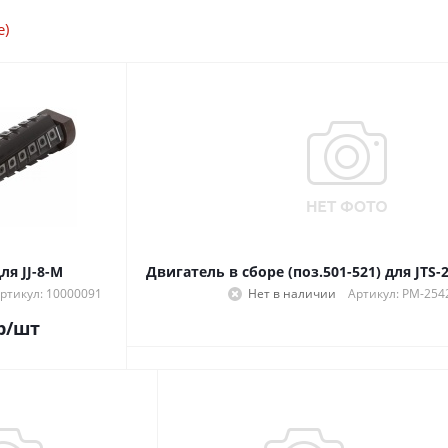
е)
для JJ-8-M
Двигатель в сборе (поз.501-521) для JTS-
ртикул: 10000091
Нет в наличии
Артикул: PM-254
р
/шт