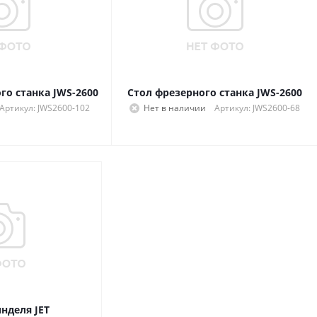
го станка JWS-2600
Стол фрезерного станка JWS-2600
Артикул: JWS2600-102
Нет в наличии
Артикул: JWS2600-68
деля JET