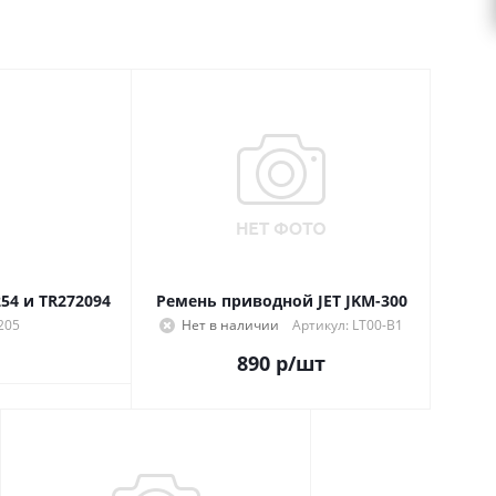
254 и TR272094
Ремень приводной JET JKM-300
205
Нет в наличии
Артикул: LT00-B1
890
р
/шт