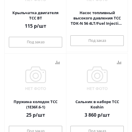
Крыльчатка двигателя
Насос топливный
ТСС ВТ
высокого давления ТСС
TDK-N 56 4LT/Fuel Injection
115
р
/шт
Pump (495-13100; BH4I90-
ZAY)
Под заказ
Под заказ
Пружина колодок ТСС
Сальник в наборе ТСС
(1E36F.6-1)
Koshin
25
р
/шт
3 860
р
/шт
Под заказ
Под заказ