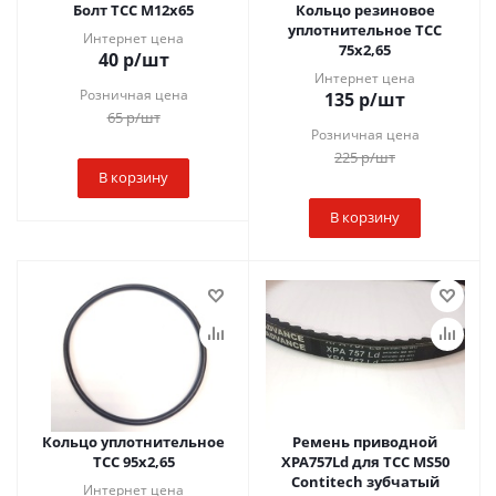
Болт ТСС М12х65
Кольцо резиновое
уплотнительное ТСС
Интернет цена
75х2,65
40
р
/шт
Интернет цена
Розничная цена
135
р
/шт
65
р
/шт
Розничная цена
225
р
/шт
В корзину
В корзину
Кольцо уплотнительное
Ремень приводной
ТСС 95х2,65
XPA757Ld для ТСС MS50
Contitech зубчатый
Интернет цена