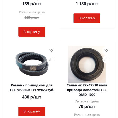
135
р
/шт
1 180
р
/шт
Розничная цена
225
р
/шт
В корзину
В корзину
Ремень приводной для
Сальник 27х47х10 вала
ТСС MS330-KE (17x965) зуб.
привода лопастей ТСС
DMD-1000
430
р
/шт
Интернет цена
70
р
/шт
В корзину
Розничная цена