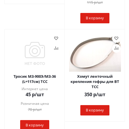
115
р
/шт
В корзину
Тросик МЗ-900Э/МЗ-36
Хомут ленточный
(L=117см) ТСС
крепления гофры для ВТ
ТСС
Интернет цена
45
р
/шт
350
р
/шт
Розничная цена
70
р
/шт
В корзину
В корзину