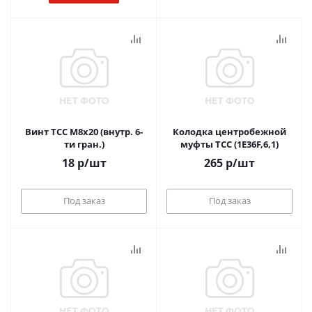
Винт ТСС М8х20 (внутр. 6-
Колодка центробежной
ти гран.)
муфты ТСС (1Е36F,6,1)
18
р
/шт
265
р
/шт
Под заказ
Под заказ