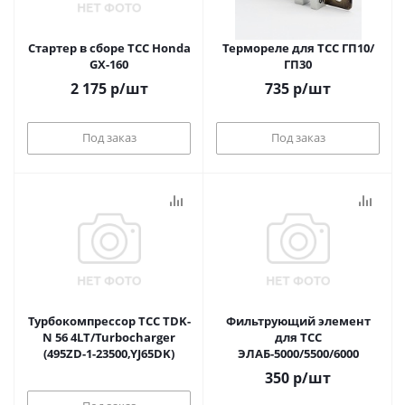
Стартер в сборе ТСС Honda
Термореле для ТСС ГП10/
GX-160
ГП30
2 175
р
/шт
735
р
/шт
Под заказ
Под заказ
Турбокомпрессор ТСС TDK-
Фильтрующий элемент
N 56 4LT/Turbocharger
для ТСС
(495ZD-1-23500,YJ65DK)
ЭЛАБ-5000/5500/6000
350
р
/шт