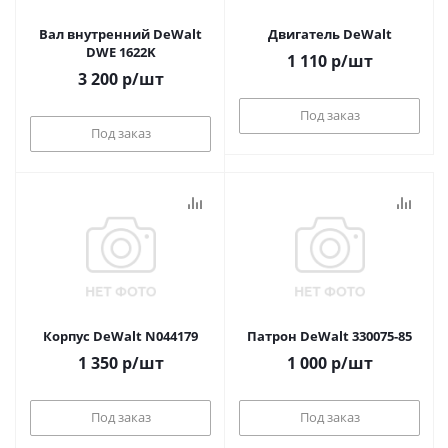
Вал внутренний DeWalt
Двигатель DeWalt
DWE 1622K
1 110
р
/шт
3 200
р
/шт
Под заказ
Под заказ
Корпус DeWalt N044179
Патрон DeWalt 330075-85
1 350
р
/шт
1 000
р
/шт
Под заказ
Под заказ