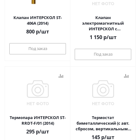
Клапан ИНТЕРСКОЛ ST-
Клапан
406А (2014)
электромагнитный
ИНТЕРСКОЛ c
800
р
/шт
регулировкой ST-20B-21-40
1 150
р
/шт
(d=0.7)
Под заказ
Под заказ
Термопара ИНТЕРСКОЛ ST-
Термостат
RRDT-F/01 (2014)
биметаллический (с авт.
сбросом, вертикальными
295
р
/шт
выводами) ТПГ (КSD 301-
145
р
/шт