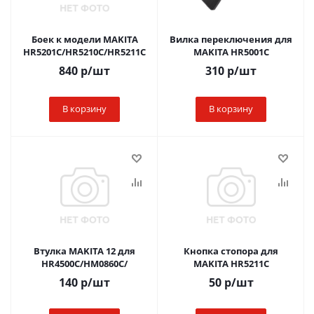
Боек к модели MAKITA
Вилка переключения для
HR5201C/HR5210C/HR5211C
MAKITA HR5001C
840
р
/шт
310
р
/шт
В корзину
В корзину
Втулка MAKITA 12 для
Кнопка стопора для
HR4500C/HM0860C/
MAKITA HR5211C
140
р
/шт
50
р
/шт