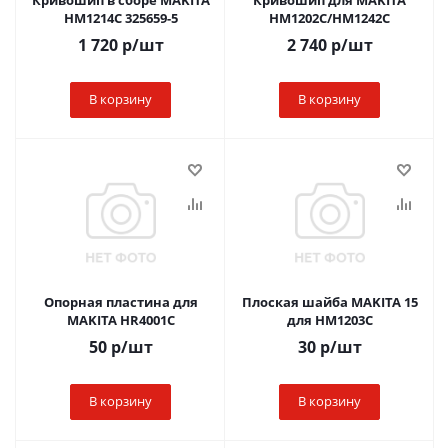
Кривошип в сборе MAKITA
Кривошип для MAKITA
HM1214C 325659-5
HM1202C/HM1242C
1 720
р
/шт
2 740
р
/шт
В корзину
В корзину
Опорная пластина для
Плоская шайба MAKITA 15
MAKITA HR4001C
для HM1203C
50
р
/шт
30
р
/шт
В корзину
В корзину