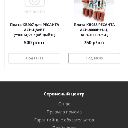
Плата КВ907 для РЕСАНТА
Плата КВ938 РЕСАНТА
АСН-Ц8кВТ
АСН-8000Н/1-Ц,
(Y10634)V1.1(общий 0 )
АСН-1000Н/1-Ц
500
р
/шт
750
р
/шт
Под заказ
Под заказ
Сервисный центр
О нас
Правила приема
Гарантийные обязательства
Прайс-лист